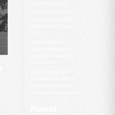
Konversi B2B (2026)
Jasa SEO E-Commerce
Terbaik: Optimasi Rank
Website Page 1 Google
(2026)
Top 20 Creative and
Advertising Agencies in
Indonesia to Elevate Your
Brand in 2026
a
10 Rekomendasi Jasa
Pembuatan Website Toko
Online & Marketplace
Terbaik di Indonesia (2026)
Recent