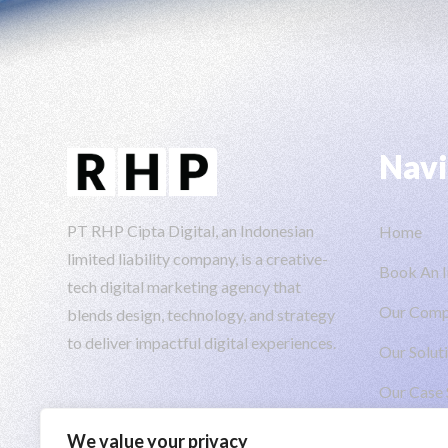
Navi
PT RHP Cipta Digital, an Indonesian
Home
limited liability company, is a creative-
Book An I
tech digital marketing agency that
Our Com
blends design, technology, and strategy
to deliver impactful digital experiences.
Our Solut
Our Case 
Insights
We value your privacy