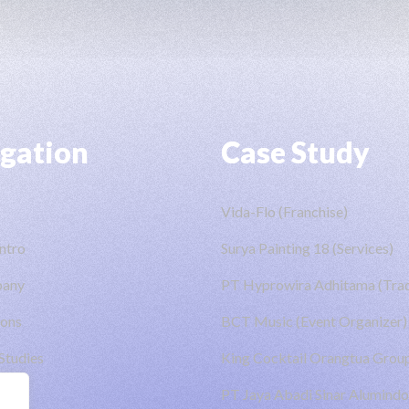
gation
Case Study
Vida-Flo (Franchise)
ntro
Surya Painting 18 (Services)
pany
PT Hyprowira Adhitama (Trad
ions
BCT Music (Event Organizer)
Studies
King Cocktail Orangtua Group
PT Jaya Abadi Sinar Alumindo