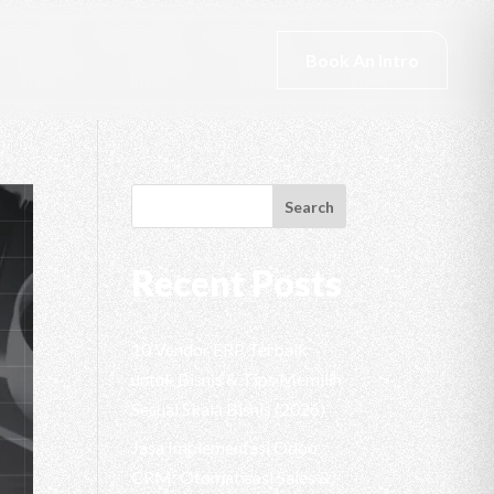
Book An Intro
Search
Recent Posts
10 Vendor ERP Terbaik
untuk Bisnis & Tips Memilih
Sesuai Skala Bisnis (2026)
Jasa Implementasi Odoo
CRM: Otomatisasi Sales &