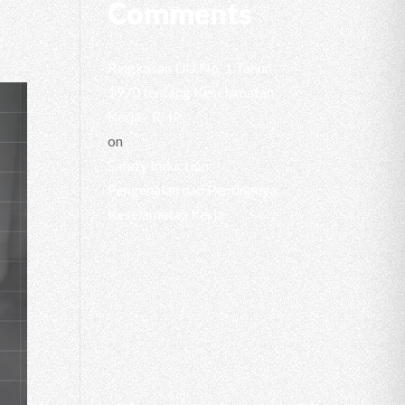
Comments
Ringkasan UU No. 1 Tahun
1970 tentang Keselamatan
Kerja - RHP
on
Safety Induction:
Pengenalan dan Pentingnya
Keselamatan Kerja