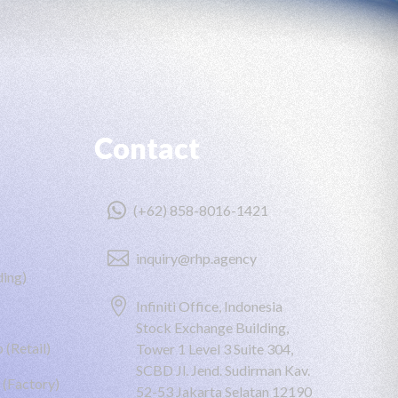
Contact

(+62) 858-8016-1421

inquiry@rhp.agency
ing)

Infiniti Office, Indonesia
Stock Exchange Building,
 (Retail)
Tower 1 Level 3 Suite 304,
SCBD Jl. Jend. Sudirman Kav.
 (Factory)
52-53 Jakarta Selatan 12190