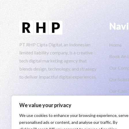
Navi
PT RHP Cipta Digital, an Indonesian
Home
limited liability company, is a creative-
Book An I
tech digital marketing agency that
Our Com
blends design, technology, and strategy
to deliver impactful digital experiences.
Our Solut
Our Case 
Insights
We value your privacy
We use cookies to enhance your browsing experience, serve
personalised ads or content, and analyse our traffic. By