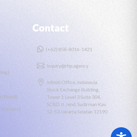
Contact

(+62) 858-8016-1421

inquiry@rhp.agency
ing)

Infiniti Office, Indonesia
Stock Exchange Building,
 (Retail)
Tower 1 Level 3 Suite 304,
SCBD Jl. Jend. Sudirman Kav.
 (Factory)
52-53 Jakarta Selatan 12190