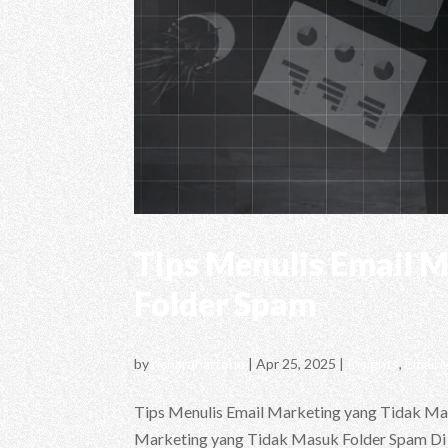
Tips Menulis Email 
Folder Spam
by
richardhartono
|
Apr 25, 2025
|
Insights
,
Email 
Tips Menulis Email Marketing yang Tidak Mas
Marketing yang Tidak Masuk Folder Spam Di t