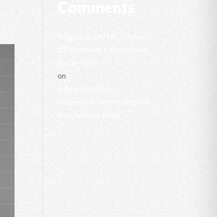
Comments
Ringkasan UU No. 1 Tahun
1970 tentang Keselamatan
Kerja - RHP
on
Safety Induction:
Pengenalan dan Pentingnya
Keselamatan Kerja