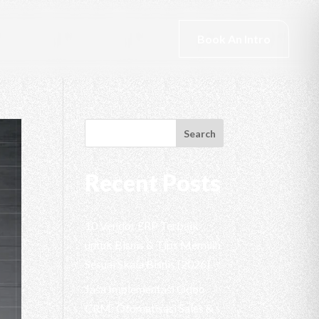
Book An Intro
Search
Recent Posts
10 Vendor ERP Terbaik
untuk Bisnis & Tips Memilih
Sesuai Skala Bisnis (2026)
Jasa Implementasi Odoo
CRM: Otomatisasi Sales &