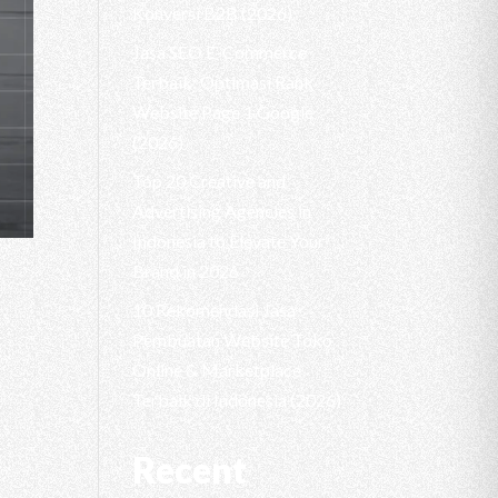
Konversi B2B (2026)
Jasa SEO E-Commerce
Terbaik: Optimasi Rank
Website Page 1 Google
(2026)
Top 20 Creative and
Advertising Agencies in
Indonesia to Elevate Your
Brand in 2026
10 Rekomendasi Jasa
Pembuatan Website Toko
Online & Marketplace
Terbaik di Indonesia (2026)
Recent