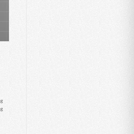
ng
ng