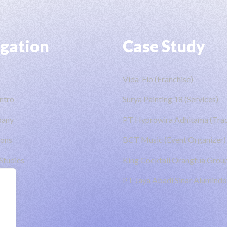
gation
Case Study
Vida-Flo (Franchise)
ntro
Surya Painting 18 (Services)
pany
PT Hyprowira Adhitama (Trad
ions
BCT Music (Event Organizer)
Studies
King Cocktail Orangtua Group
PT Jaya Abadi Sinar Alumindo