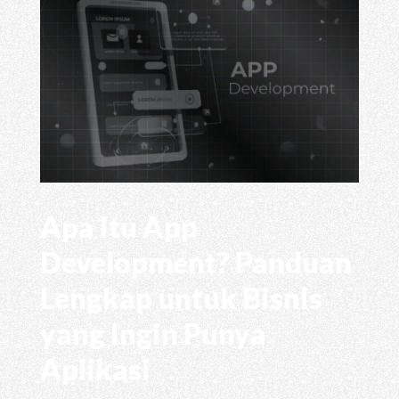
Apa Itu App
Development? Panduan
Lengkap untuk Bisnis
yang Ingin Punya
Aplikasi