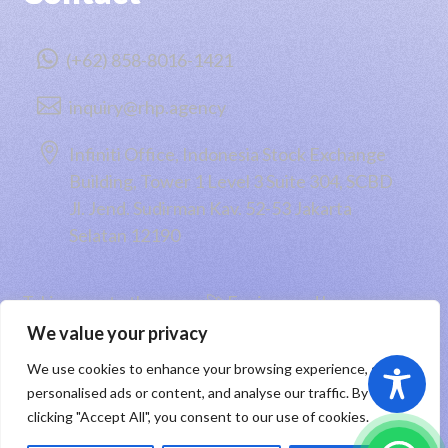

(+62) 858-8016-1421

inquiry@rhp.agency

Infiniti Office, Indonesia Stock Exchange
Building, Tower 1 Level 3 Suite 304, SCBD
Jl. Jend. Sudirman Kav. 52-53 Jakarta
Selatan 12190
Taking you to the moon 🚀 Engineered by
PT RHP Cipta Digital
2026
We value your privacy
We use cookies to enhance your browsing experience, serve
Sitemap
|
Privacy Policy
|
Registered Trademark
personalised ads or content, and analyse our traffic. By
clicking "Accept All", you consent to our use of cookies.