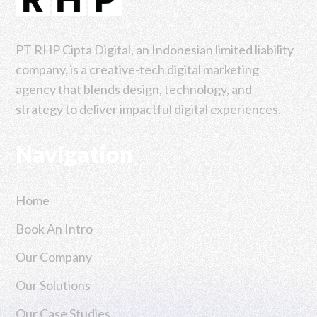
PT RHP Cipta Digital, an Indonesian limited liability
company, is a creative-tech digital marketing
agency that blends design, technology, and
strategy to deliver impactful digital experiences.
Navigation
Home
Book An Intro
Our Company
Our Solutions
Our Case Studies