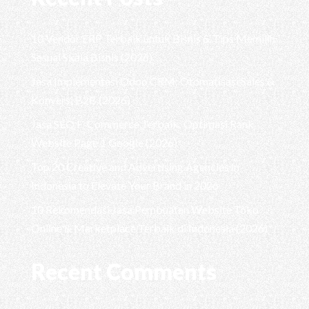
10 Vendor ERP Terbaik untuk Bisnis & Tips Memilih
Sesuai Skala Bisnis (2026)
Jasa Implementasi Odoo CRM: Otomatisasi Sales &
Konversi B2B (2026)
Jasa SEO E-Commerce Terbaik: Optimasi Rank
Website Page 1 Google (2026)
Top 20 Creative and Advertising Agencies in
Indonesia to Elevate Your Brand in 2026
10 Rekomendasi Jasa Pembuatan Website Toko
Online & Marketplace Terbaik di Indonesia (2026)
Recent Comments