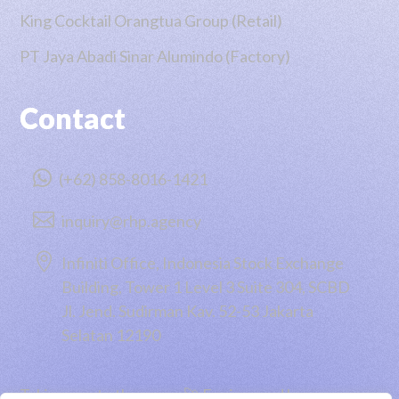
King Cocktail Orangtua Group (Retail)
PT Jaya Abadi Sinar Alumindo (Factory)
Contact

(+62) 858-8016-1421

inquiry@rhp.agency

Infiniti Office, Indonesia Stock Exchange
Building, Tower 1 Level 3 Suite 304, SCBD
Jl. Jend. Sudirman Kav. 52-53 Jakarta
Selatan 12190
Taking you to the moon 🚀 Engineered by