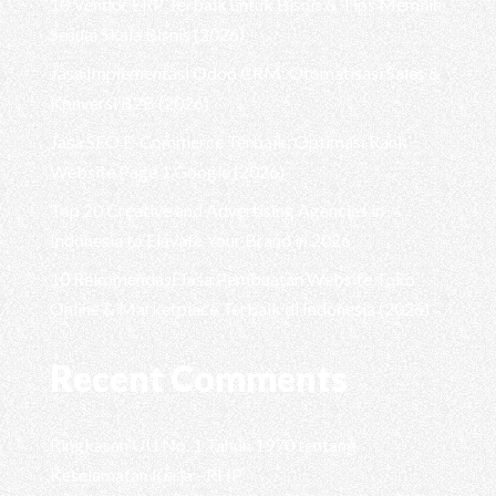
10 Vendor ERP Terbaik untuk Bisnis & Tips Memilih
Sesuai Skala Bisnis (2026)
Jasa Implementasi Odoo CRM: Otomatisasi Sales &
Konversi B2B (2026)
Jasa SEO E-Commerce Terbaik: Optimasi Rank
Website Page 1 Google (2026)
Top 20 Creative and Advertising Agencies in
Indonesia to Elevate Your Brand in 2026
10 Rekomendasi Jasa Pembuatan Website Toko
Online & Marketplace Terbaik di Indonesia (2026)
Recent Comments
Ringkasan UU No. 1 Tahun 1970 tentang
Keselamatan Kerja - RHP