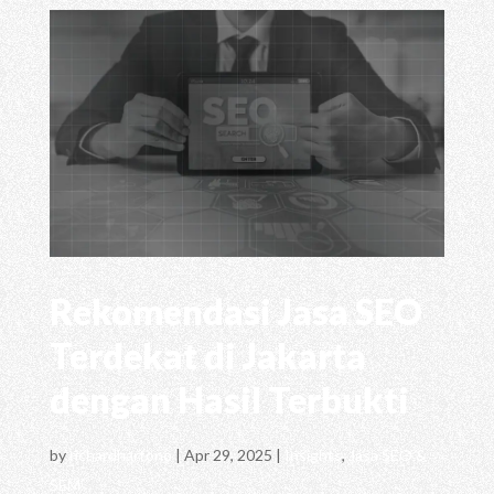
Rekomendasi Jasa SEO
Terdekat di Jakarta
dengan Hasil Terbukti
by
richardhartono
|
Apr 29, 2025
|
Insights
,
Jasa SEO &
SEM