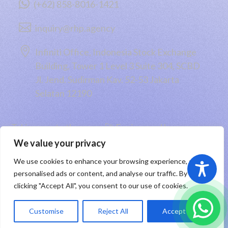

(+62) 858-8016-1421

inquiry@rhp.agency

Infiniti Office, Indonesia Stock Exchange
Building, Tower 1 Level 3 Suite 304, SCBD
Jl. Jend. Sudirman Kav. 52-53 Jakarta
Selatan 12190
Taking you to the moon 🚀 Engineered by
PT RHP Cipta Digital
2026
We value your privacy
We use cookies to enhance your browsing experience, serve
Sitemap
|
Privacy Policy
|
Registered Trademark
personalised ads or content, and analyse our traffic. By
clicking "Accept All", you consent to our use of cookies.
ID
Customise
Reject All
Accept All