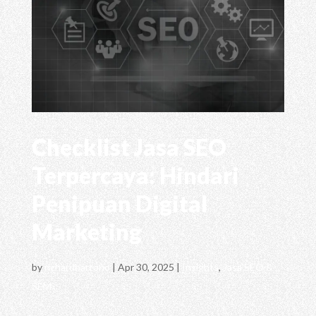
Checklist Jasa SEO
Terpercaya: Hindari
Penipuan Digital
Marketing
by
richardhartono
|
Apr 30, 2025
|
Insights
,
Jasa SEO &
SEM