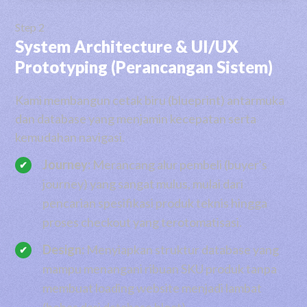
Step 2
System Architecture & UI/UX
Prototyping (Perancangan Sistem)
Kami membangun cetak biru (blueprint) antarmuka
dan database yang menjamin kecepatan serta
kemudahan navigasi.
Journey:
Merancang alur pembeli (buyer's
journey) yang sangat mulus, mulai dari
pencarian spesifikasi produk teknis hingga
proses checkout yang terotomatisasi.
Design:
Menyiapkan struktur database yang
mampu menangani ribuan SKU produk tanpa
membuat loading website menjadi lambat
(bebas dari database bloat).