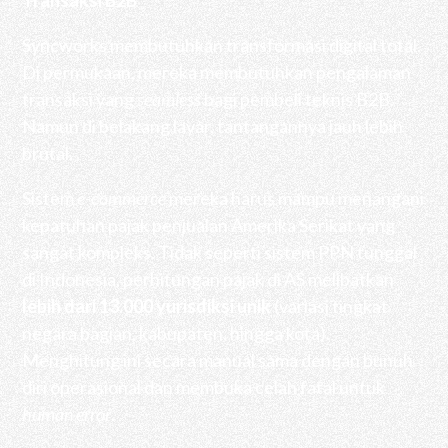
Syncworks membutuhkan transformasi digital total.
Di permukaan, mereka membutuhkan pengalaman
transaksi yang
seamless
bagi pembeli teknis B2B.
Namun di belakang layar, tantangannya jauh lebih
brutal.
Sistem
e-commerce
mereka harus mampu menangani
kepatuhan pajak penjualan Amerika Serikat yang
sangat kompleks. Tidak seperti sistem PPN tunggal
di Indonesia, perhitungan pajak di AS melibatkan
lebih dari 13.000 yurisdiksi unik
(variasi tingkat
negara bagian, kabupaten, hingga kota).
Menghitung ini secara manual sama dengan bunuh
diri operasional dan membuka celah fatal untuk
human error
.