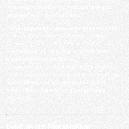
lintas negara,
template e-commerce
pasaran akan
langsung hancur di bawah tekanan.
Melalui
jasa pembuatan sistem e-commerce
, kami
tidak sekadar membuat katalog produk digital.
Dipandu oleh filosofi
First Principle Thinking
, kami
membedah kerumitan operasional bisnis Anda
menjadi logika fundamental, lalu
menerjemahkannya ke dalam arsitektur perangkat
lunak yang mengotomatiskan alur kerja, mengubah
proses administratif yang rentan
human error
menjadi sistem transaksi yang berjalan tanpa
intervensi.
Bukti Nyata: Menaklukkan