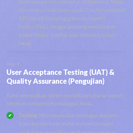
Anda dengan infrastruktur vital lainnya. Mulai
dari otomasi kalkulator pajak (Tax Automation),
API logistik (shipping gateway seperti
FedEx/DHL), hingga gerbang pembayaran
global (Stripe, PayPal, atau Virtual Account
lokal).
Step 4
User Acceptance Testing (UAT) &
Quality Assurance (Pengujian)
Kami memastikan sistem memiliki ketahanan penuh
sebelum menyentuh pelanggan Anda.
Testing:
Mensimulasikan berbagai skenario
transaksi ekstrem, mulai dari perhitungan
pajak lintas yurisdiksi, pembatalan pesanan,