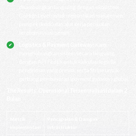
disambungkan langsung dengan ekosistem
GoHighLevel untuk memastikan manajemen
prospek (
leads
) dan alur kerja penjualan
terotomatisasi penuh.
Logistics & Payment Gateway:
Kami
menghubungkan sistem secara langsung
dengan API FedEx untuk kalkulasi logistik
pengiriman yang presisi, serta Stripe untuk
gerbang pembayaran (
payment gateway
) global.
The Results: Operasional Tersentralisasi dalam 2
Bulan
Metrik
Pencapaian & Dampak
Implementasi
Infrastruktur