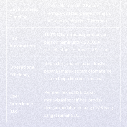
Diselesaikan dalam
2 Bulan
Development
(Termasuk desain, pengembangan,
Timeline
UAT, dan
training
tim IT internal).
100% Otomatisasi
perhitungan
Tax
pajak dinamis untuk 13.000+
Automation
yurisdiksi unik di Amerika Serikat.
Beban kerja admin turun drastis;
Operational
pesanan masuk secara otomatis ke
Efficiency
sistem tanpa intervensi manual.
Pembeli teknis B2B dapat
User
menavigasi spesifikasi produk
Experience
dengan mudah, didukung CMS yang
(UX)
sangat ramah SEO.