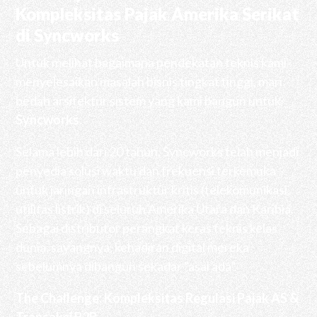
Kompleksitas Pajak Amerika Serikat
di Syncworks
Untuk melihat bagaimana pendekatan teknis kami
menyelesaikan masalah bisnis tingkat tinggi, mari
bedah arsitektur sistem yang kami bangun untuk
Syncworks
.
Selama lebih dari 20 tahun, Syncworks telah menjadi
penyedia solusi waktu dan frekuensi terkemuka
untuk jaringan infrastruktur kritis (telekomunikasi,
utilitas listrik) di seluruh Amerika Utara dan Karibia.
Sebagai distributor perangkat keras teknis kelas
dunia, sayangnya, kehadiran digital mereka
sebelumnya dibangun sekadar “asal ada”.
The Challenge: Kompleksitas Regulasi Pajak AS &
Transaksi B2B