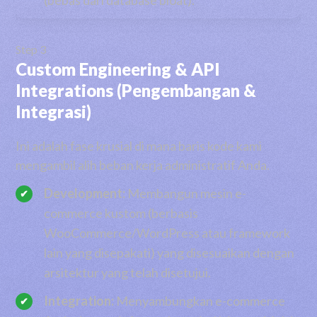
Step 3
Custom Engineering & API
Integrations (Pengembangan &
Integrasi)
Ini adalah fase krusial di mana baris kode kami
mengambil alih beban kerja administratif Anda.
Development:
Membangun mesin e-
commerce kustom (berbasis
WooCommerce/WordPress atau framework
lain yang disepakati) yang disesuaikan dengan
arsitektur yang telah disetujui.
Integration:
Menyambungkan e-commerce