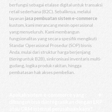
berfungsi sebagai etalase digital untuk transaksi
retail sederhana (B2C). Sebaliknya, melalui
layanan
jasa pembuatan sistem e-commerce
kustom, kami merancang mesin operasional
yang menyeluruh. Kami membangun
fungsionalitas yang secara spesifik mengikuti
Standar Operasional Prosedur (SOP) bisnis
Anda, mulai dari struktur harga berjenjang
(
tiering
untuk B2B), sinkronisasi inventaris multi-
gudang, logika produk rakitan, hingga
pembatasan hak akses pembelian.
Apakah sistem e-commerce yang
dibangun bisa diintegrasikan dengan ERP
atau CRM internal perusahaan kami?