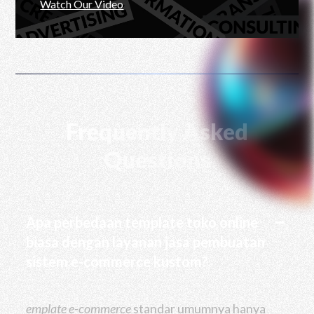
Watch Our Video
Frequently Asked
Questions
Apa perbedaan template toko online
biasa dengan layanan jasa pembuatan
sistem e-commerce kustom?
emplate e-commerce
standar umumnya hanya