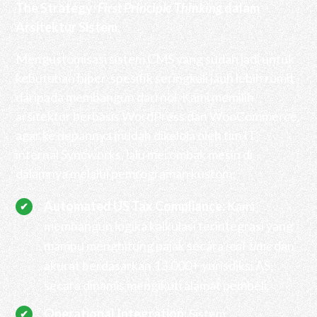
The Strategy:
First Principle Thinking
dalam
Arsitektur Sistem
Mengustomisasi sistem CMS yang sudah jadi untuk
kebutuhan hiper-spesifik seringkali jauh lebih rumit
daripada membangun dari nol. Kami memilih
arsitektur berbasis WordPress dan WooCommerce,
agar ke depannya mudah dikelola oleh tim IT
internal Syncworks, lalu merombak mesin di
dalamnya melalui pemrograman kustom:
Automated US Tax Compliance:
Kami
membangun logika kalkulasi terintegrasi yang
mampu menghitung pajak secara
real-time
dan
akurat berdasarkan 13.000+ yurisdiksi AS,
secara dinamis mengikuti alamat pembeli.
Operational Integration:
Sistem