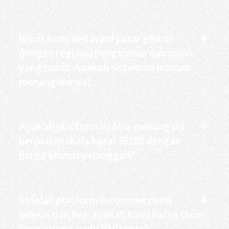
Bisnis kami melayani pasar global
dengan regulasi pengiriman dan pajak
yang rumit. Apakah sistem ini mampu
menanganinya?
Apakah platform ini bisa menangani
penjualan skala besar (B2B) dengan
harga khusus pelanggan?
Setelah platform e-commerce ini
selesai dan live, apakah kami harus terus
bergantung pada RHP untuk