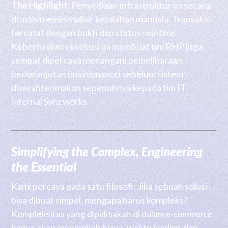
The Highlight:
Penyediaan infrastruktur ini secara
drastis meminimalisir kesalahan manusia. Transaksi
tercatat dengan bukti dan status
real-time
.
Keberhasilan eksekusi ini membuat tim RHP juga
sempat dipercaya menangani pemeliharaan
berkelanjutan (
maintenance
) sebelum sistem
diserahterimakan sepenuhnya kepada tim IT
internal Syncworks.
Simplifying the Complex, Engineering
the Essential
Kami percaya pada satu filosofi: Jika sebuah solusi
bisa dibuat simpel, mengapa harus kompleks?
Kompleksitas yang dipaksakan di dalam
e-commerce
hanya akan menambah biaya, waktu
loading
, dan