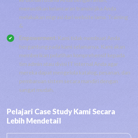
memastikan kelancaran transisi jika Anda
melakukan migrasi dari website lama. Training
&
Empowerment:
Kami tidak membuat Anda
bergantung pada kami selamanya. Kami akan
memberikan pelatihan komprehensif kepada
tim admin atau divisi IT internal Anda agar
mereka dapat mengelola katalog, pesanan, dan
pembaruan sistem secara mandiri dengan
sangat mudah.
Pelajari Case Study Kami Secara
Lebih Mendetail