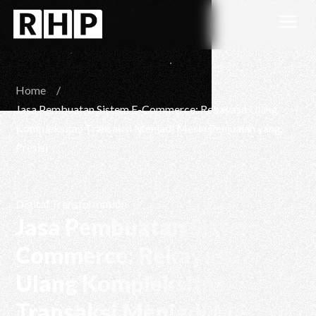
a
Home
/
Jasa Pembuatan Sistem E-Commerce: Rekayasa Ulang
Kompleksitas Transaksi Menjadi Mesin Penjualan yang
Presisi
Digital Transformation
Jasa Pembuatan Sistem E-
Commerce: Rekayasa
Ulang Kompleksitas
Transaksi Menjadi Mesin