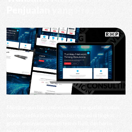
Penjualan yang Presisi
Membangun toko
online
standar sangatlah mudah.
Namun, ketika bisnis Anda beroperasi di tingkat
global, melayani pembeli teknis B2B, dan harus
berhadapan dengan regulasi logistik serta pajak