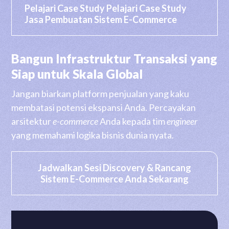
Pelajari Case Study Pelajari Case Study
Jasa Pembuatan Sistem E-Commerce
Bangun Infrastruktur Transaksi yang
Siap untuk Skala Global
Jangan biarkan platform penjualan yang kaku
membatasi potensi ekspansi Anda. Percayakan
arsitektur
e-commerce
Anda kepada tim
engineer
yang memahami logika bisnis dunia nyata.
Jadwalkan Sesi Discovery & Rancang
Sistem E-Commerce Anda Sekarang