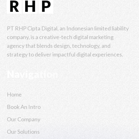
PT RHP Cipta Digital, an Indonesian limited liability
company, is a creative-tech digital marketing
agency that blends design, technology, and
strategy to deliver impactful digital experiences.
Navigation
Home
Book An Intro
Our Company
Our Solutions