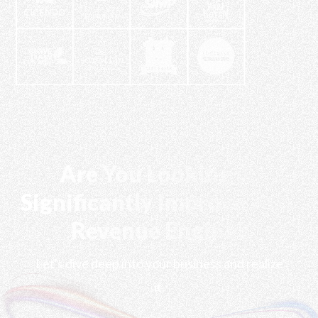
Are You Looking to
Significantly Improve Your
Revenue Engine?
Let's dive deep into your business and realize
it.