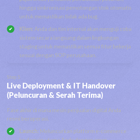
hingga sinkronisasi pemotongan stok otomatis
untuk memastikan tidak ada bug.
Klien:
Anda dan tim internal akan menguji coba
sistem secara langsung dalam lingkungan
staging untuk memastikan semua fitur bekerja
sesuai dengan SOP perusahaan.
Step 5
Live Deployment & IT Handover
(Peluncuran & Serah Terima)
Fase akhir di mana mesin penjualan digital Anda
resmi beroperasi.
Launch:
Meluncurkan platform e-commerce
ke domain utama Anda dengan aman,