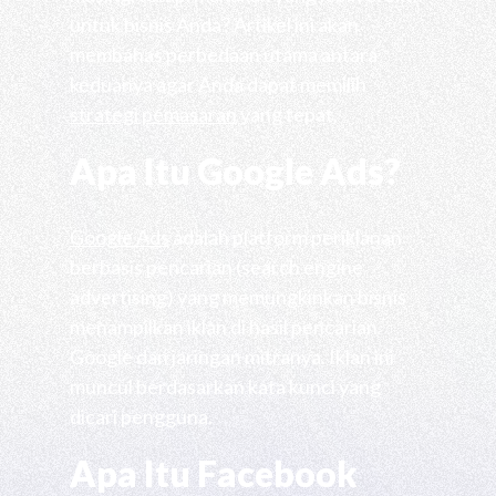
untuk bisnis Anda? Artikel ini akan
membahas perbedaan utama antara
keduanya agar Anda dapat memilih
strategi pemasaran
yang tepat.
Apa Itu Google Ads?
Google Ads
adalah platform periklanan
berbasis pencarian (search engine
advertising) yang memungkinkan bisnis
menampilkan iklan di hasil pencarian
Google dan jaringan mitranya. Iklan ini
muncul berdasarkan kata kunci yang
dicari pengguna.
Apa Itu Facebook