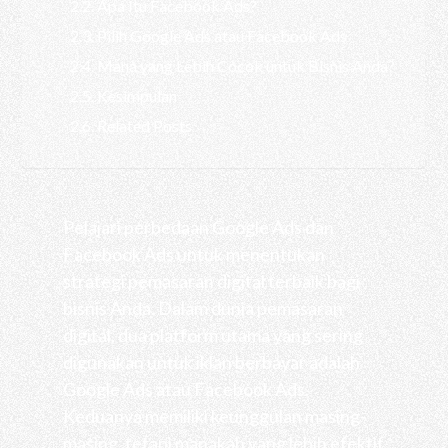
Apa Itu Facebook Ads?
Pilih Google Ads atau Facebook Ads
Mana yang Lebih Cocok untuk Bisnis Anda?
Kesimpulan
Related Posts
Pelajari perbedaan Google Ads dan
Facebook Ads untuk menentukan
strategi pemasaran digital terbaik bagi
bisnis Anda. Dalam dunia pemasaran
digital, dua platform utama yang sering
digunakan untuk iklan berbayar adalah
Google Ads atau Facebook Ads.
Keduanya memiliki keunggulan masing-
masing, tetapi manakah yang lebih efektif