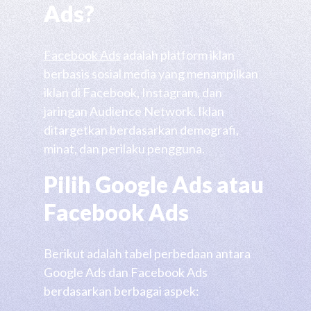
Ads?
Facebook Ads
adalah platform iklan
berbasis sosial media yang menampilkan
iklan di Facebook, Instagram, dan
jaringan Audience Network. Iklan
ditargetkan berdasarkan demografi,
minat, dan perilaku pengguna.
Pilih Google Ads atau
Facebook Ads
Berikut adalah tabel perbedaan antara
Google Ads dan Facebook Ads
berdasarkan berbagai aspek: