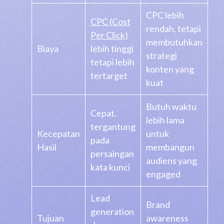
CPC lebih
CPC (Cost
rendah, tetapi
Per Click)
membutuhkan
Biaya
lebih tinggi
strategi
tetapi lebih
konten yang
tertarget
kuat
Butuh waktu
Cepat,
lebih lama
tergantung
Kecepatan
untuk
pada
Hasil
membangun
persaingan
audiens yang
kata kunci
engaged
Lead
Brand
generation
Tujuan
awareness