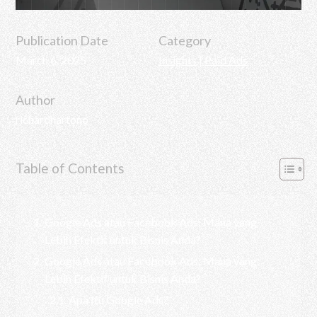
Publication Date
Category
March 6, 2025
Insights
|
Paid Ads
Author
richardhartono
Table of Contents
Google Ads atau Facebook Ads: Mana yang
Lebih Efektif untuk Bisnis Anda?
Google Ads atau Facebook Ads: Mana yang
Lebih Efektif untuk Bisnis Anda?
Apa Itu Google Ads?