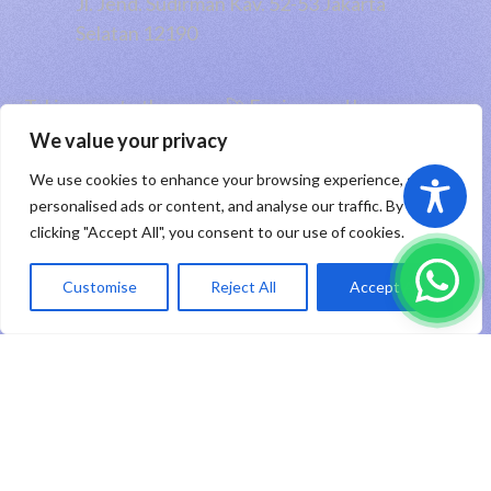
Jl. Jend. Sudirman Kav. 52-53 Jakarta
Selatan 12190
Taking you to the moon 🚀 Engineered by
PT RHP Cipta Digital
2026
We value your privacy
We use cookies to enhance your browsing experience, serve
Sitemap
|
Privacy Policy
|
Registered Trademark
personalised ads or content, and analyse our traffic. By
clicking "Accept All", you consent to our use of cookies.
ID
Customise
Reject All
Accept All