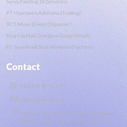
Surya Painting 18 (Services)
PT Hyprowira Adhitama (Trading)
BCT Music (Event Organizer)
King Cocktail Orangtua Group (Retail)
PT Jaya Abadi Sinar Alumindo (Factory)
Contact

(+62) 858-8016-1421

inquiry@rhp.agency

Infiniti Office, Indonesia Stock Exchange
Building, Tower 1 Level 3 Suite 304, SCBD