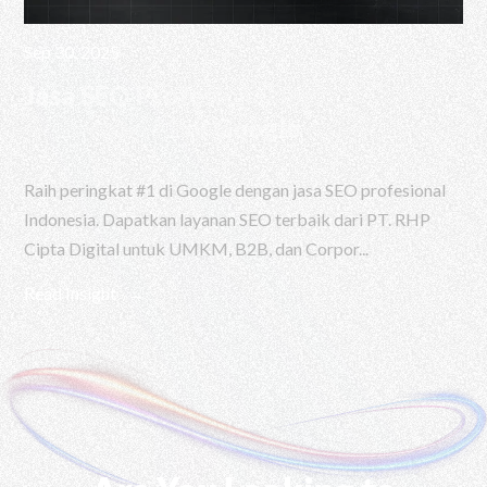
Sep 30, 2025
Jasa SEO Profesional Indonesia |
Raih Rank #1 di Google
Raih peringkat #1 di Google dengan jasa SEO profesional
Indonesia. Dapatkan layanan SEO terbaik dari PT. RHP
Cipta Digital untuk UMKM, B2B, dan Corpor...
Read Insight