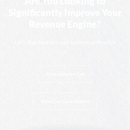
Are You Looking to
Significantly Improve Your
Revenue Engine?
Let's dive deep into your business and realize
it.
Book An Intro Call
View Our Case Studies