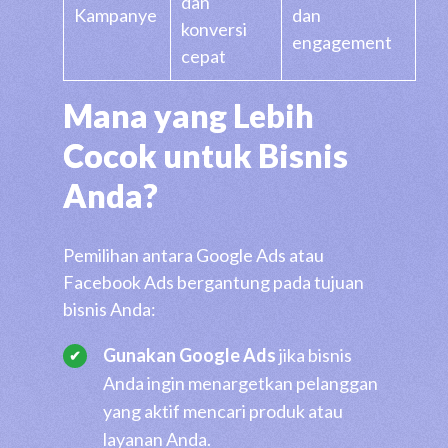
dan
Kampanye
dan
konversi
engagement
cepat
Mana yang Lebih
Cocok untuk Bisnis
Anda?
Pemilihan antara Google Ads atau
Facebook Ads bergantung pada tujuan
bisnis Anda:
Gunakan Google Ads
jika bisnis
Anda ingin menargetkan pelanggan
yang aktif mencari produk atau
layanan Anda.