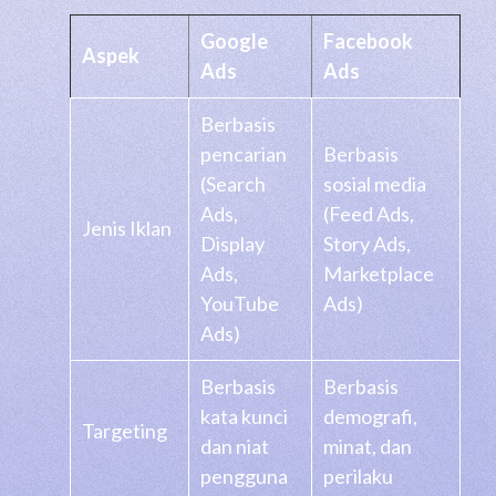
Google
Facebook
Aspek
Ads
Ads
Berbasis
pencarian
Berbasis
(Search
sosial media
Ads,
(Feed Ads,
Jenis Iklan
Display
Story Ads,
Ads,
Marketplace
YouTube
Ads)
Ads)
Berbasis
Berbasis
kata kunci
demografi,
Targeting
dan niat
minat, dan
pengguna
perilaku