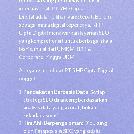
Indonesia yang juga melayani pasar
internasional, PT
RHP Cipta
Digital
adalah pilihan yang tepat. Berdiri
sebagai mitra digital tepercaya,
RHP
Cipta Digital
menawarkan
layanan SEO
yang komprehensif untuk berbagai skala
bisnis, mulai dari UMKM, B2B &
Corporate, hingga UKM.
Apa yang membuat PT
RHP Cipta Digital
unggul?
Pendekatan Berbasis Data:
Setiap
strategi SEO dirancang berdasarkan
analisis data yang akurat, bukan
sekadar asumsi.
Tim Ahli Berpengalaman:
Didukung
oleh tim spesialis SEO yang selalu