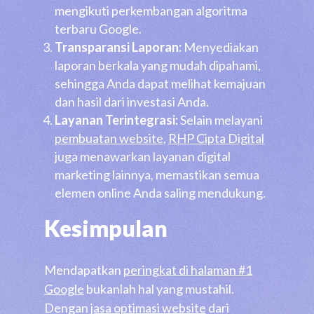
mengikuti perkembangan algoritma
terbaru Google.
Transparansi Laporan:
Menyediakan
laporan berkala yang mudah dipahami,
sehingga Anda dapat melihat kemajuan
dan hasil dari investasi Anda.
Layanan Terintegrasi:
Selain melayani
pembuatan website
,
RHP Cipta Digital
juga menawarkan layanan digital
marketing lainnya, memastikan semua
elemen online Anda saling mendukung.
Kesimpulan
Mendapatkan
peringkat di halaman #1
Google
bukanlah hal yang mustahil.
Dengan
jasa optimasi website
dari