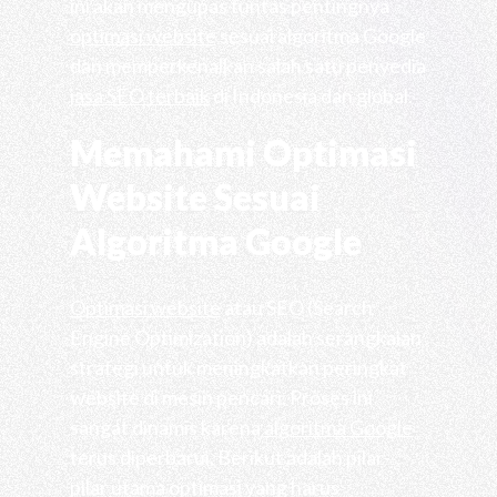
ini akan mengupas tuntas pentingnya
optimasi website
sesuai algoritma Google
dan memperkenalkan salah satu penyedia
jasa SEO terbaik
di Indonesia dan global.
Memahami Optimasi
Website Sesuai
Algoritma Google
Optimasi website
atau SEO (Search
Engine Optimization) adalah serangkaian
strategi untuk meningkatkan peringkat
website di mesin pencari. Proses ini
sangat dinamis karena
algoritma Google
terus diperbarui. Berikut adalah pilar-
pilar utama optimasi yang harus