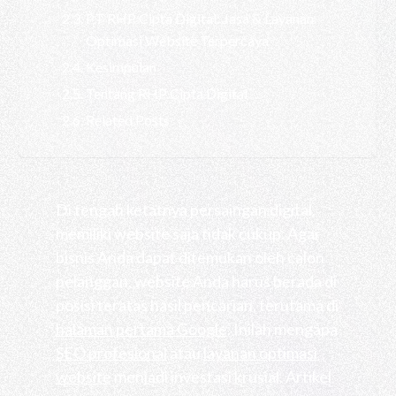
PT RHP Cipta Digital: Jasa & Layanan
Optimasi Website Terpercaya
Kesimpulan
Tentang RHP Cipta Digital
Related Posts
Di tengah ketatnya persaingan digital,
memiliki website saja tidak cukup. Agar
bisnis Anda dapat ditemukan oleh calon
pelanggan, website Anda harus berada di
posisi teratas hasil pencarian, terutama di
halaman pertama Google
. Inilah mengapa
SEO profesional
atau
layanan optimasi
website
menjadi investasi krusial. Artikel