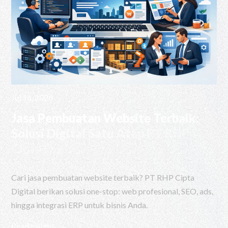
Jul 14, 2026
Jasa Pembuatan Website Terbaik:
Solusi Digital Satu Atap PT RHP
Cipta Digital
Cari jasa pembuatan website terbaik? PT RHP Cipta
Digital berikan solusi one-stop: web profesional, SEO, ads,
hingga integrasi ERP untuk bisnis Anda.
Read Insight