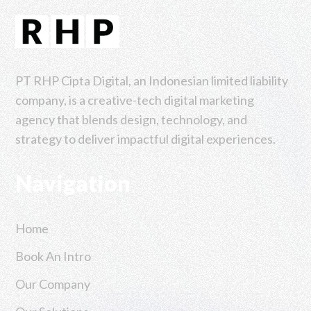
PT RHP Cipta Digital, an Indonesian limited liability
company, is a creative-tech digital marketing
agency that blends design, technology, and
strategy to deliver impactful digital experiences.
Navigation
Home
Book An Intro
Our Company