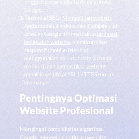
tinggi otoritas website Anda di mata
Google.
Technical SEO:
Memastikan website
Anda mudah diindeks dan dijelajahi oleh
crawler Google. Ini mencakup
optimasi
kecepatan website
, membuat situs
responsif (mobile-friendly),
menggunakan struktur data (schema
markup), dan
memastikan website
memiliki sertifikat SSL (HTTPS) untuk
keamanan.
Pentingnya Optimasi
Website Profesional
Mengingat kompleksitas algoritma
Google, mengelola
optimasi website