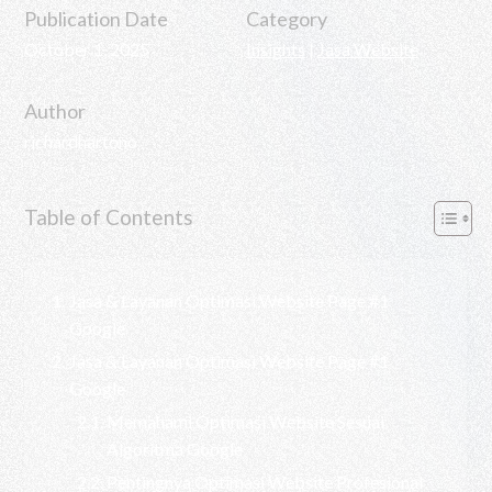
Publication Date
Category
October 1, 2025
Insights
|
Jasa Website
Author
richardhartono
Table of Contents
Jasa & Layanan Optimasi Website Page #1
Google
Jasa & Layanan Optimasi Website Page #1
Google
Memahami Optimasi Website Sesuai
Algoritma Google
Pentingnya Optimasi Website Profesional