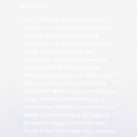
diperhatikan:
SEO On-Page:
Melibatkan optimasi
elemen di dalam website itu sendiri. Ini
mencakup
riset kata kunci
yang
relevan, penulisan konten berkualitas
tinggi, optimasi meta title dan
description, serta penggunaan tag
heading (H1, H2, H3) yang tepat.
Struktur URL yang bersih dan internal
linking juga menjadi faktor penting.
SEO Off-Page:
Strategi yang dilakukan
di luar website untuk membangun
otoritas dan reputasi. Fokus utamanya
adalah backlink building dari
website
berkualitas tinggi. Semakin banyak
backlink dari situs terpercaya, semakin