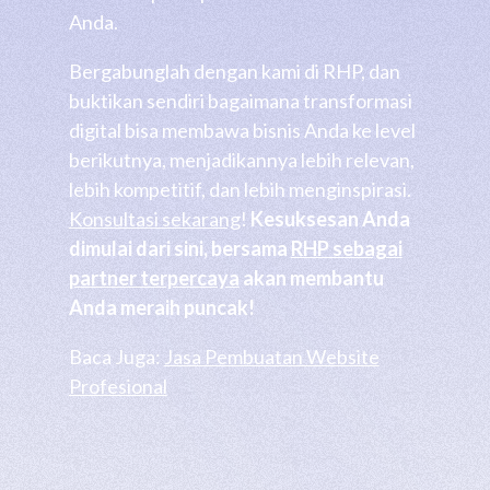
Anda.
Bergabunglah dengan kami di RHP, dan
buktikan sendiri bagaimana transformasi
digital bisa membawa bisnis Anda ke level
berikutnya, menjadikannya lebih relevan,
lebih kompetitif, dan lebih menginspirasi.
Konsultasi sekarang
!
Kesuksesan Anda
dimulai dari sini, bersama
RHP sebagai
partner terpercaya
akan membantu
Anda meraih puncak!
Baca Juga:
Jasa Pembuatan Website
Profesional