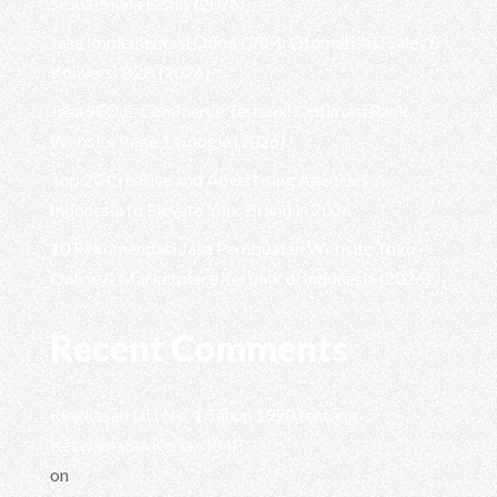
Sesuai Skala Bisnis (2026)
Jasa Implementasi Odoo CRM: Otomatisasi Sales &
Konversi B2B (2026)
Jasa SEO E-Commerce Terbaik: Optimasi Rank
Website Page 1 Google (2026)
Top 20 Creative and Advertising Agencies in
Indonesia to Elevate Your Brand in 2026
10 Rekomendasi Jasa Pembuatan Website Toko
Online & Marketplace Terbaik di Indonesia (2026)
Recent Comments
Ringkasan UU No. 1 Tahun 1970 tentang
Keselamatan Kerja - RHP
on