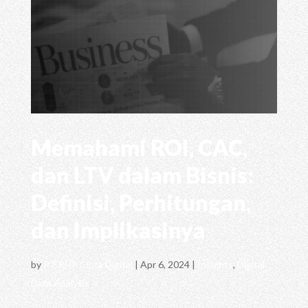
Memahami ROI, CAC,
dan LTV dalam Bisnis:
Definisi, Perhitungan,
dan Implikasinya
by
PT RHP Cipta Digital
|
Apr 6, 2024
|
Insights
,
Digital
Data Analysis