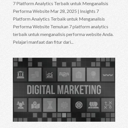
7 Platform Analytics Terbaik untuk Menganalisis
Performa Website Mar 28, 2025 | Insights 7
Platform Analytics Terbaik untuk Menganalisis
Performa Website Temukan 7 platform analytics
terbaik untuk menganalisis performa website Anda.
Pelajari manfaat dan fitur dari...