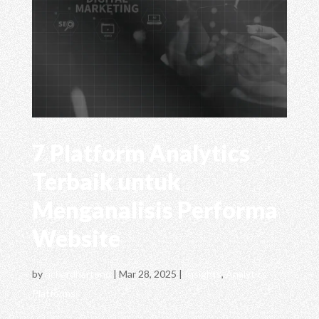
7 Platform Analytics
Terbaik untuk
Menganalisis Performa
Website
by
richardhartono
|
Mar 28, 2025
|
Insights
,
Analytics
Platforms