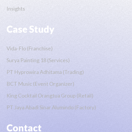
Insights
Case Study
Vida-Flo (Franchise)
Surya Painting 18 (Services)
PT Hyprowira Adhitama (Trading)
BCT Music (Event Organizer)
King Cocktail Orangtua Group (Retail)
PT Jaya Abadi Sinar Alumindo (Factory)
Contact