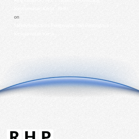
Keselamatan Kerja - RHP
on
Safety Induction: Pengenalan dan Pentingnya
Keselamatan Kerja