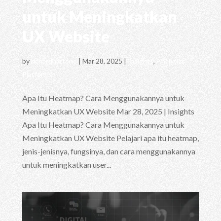
untuk Meningkatkan
UX Website
by
richardhartono
|
Mar 28, 2025
|
Insights
,
Analytics
Platforms
Apa Itu Heatmap? Cara Menggunakannya untuk
Meningkatkan UX Website Mar 28, 2025 | Insights
Apa Itu Heatmap? Cara Menggunakannya untuk
Meningkatkan UX Website Pelajari apa itu heatmap,
jenis-jenisnya, fungsinya, dan cara menggunakannya
untuk meningkatkan user...