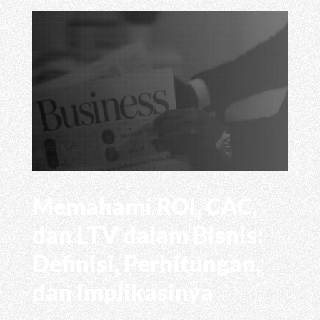
Memahami ROI, CAC,
dan LTV dalam Bisnis:
Definisi, Perhitungan,
dan Implikasinya