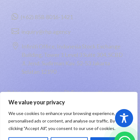

(+62) 858-8016-1421

inquiry@rhp.agency

Infiniti Office, Indonesia Stock Exchange
Building, Tower 1 Level 3 Suite 304, SCBD
Jl. Jend. Sudirman Kav. 52-53 Jakarta
Selatan 12190
Taking you to the moon 🚀 Engineered by
PT RHP Cipta Digital
2026
We value your privacy
We use cookies to enhance your browsing experience, serve
Sitemap
|
Privacy Policy
|
Registered Trademark
personalised ads or content, and analyse our traffic. By
clicking "Accept All", you consent to our use of cookies.