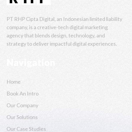
PT RHP Cipta Digital, an Indonesian limited liability
company, is a creative-tech digital marketing
agency that blends design, technology, and
strategy to deliver impactful digital experiences.
Navigation
Home
Book An Intro
Our Company
Our Solutions
Our Case Studies