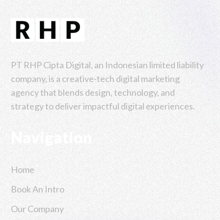
PT RHP Cipta Digital, an Indonesian limited liability
company, is a creative-tech digital marketing
agency that blends design, technology, and
strategy to deliver impactful digital experiences.
Navigation
Home
Book An Intro
Our Company