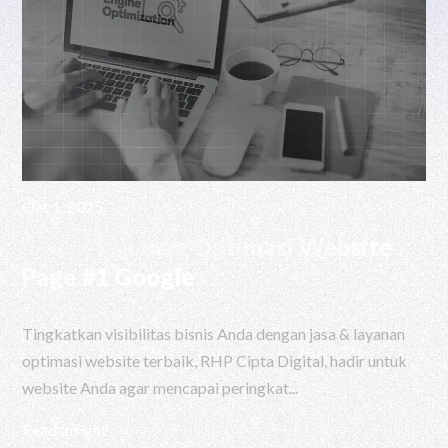
Oct 1, 2025
Jasa & Layanan Optimasi Website
Page #1 Google
Tingkatkan visibilitas bisnis Anda dengan jasa & layanan
optimasi website terbaik, RHP Cipta Digital, hadir untuk
website Anda agar mencapai peringkat...
Read Insight