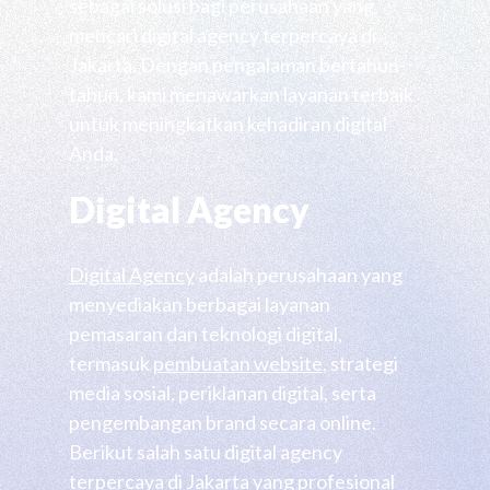
sebagai solusi bagi perusahaan yang
mencari digital agency terpercaya di
Jakarta. Dengan pengalaman bertahun-
tahun, kami menawarkan layanan terbaik
untuk meningkatkan kehadiran digital
Anda.
Digital Agency
Digital Agency
adalah perusahaan yang
menyediakan berbagai layanan
pemasaran dan teknologi digital,
termasuk
pembuatan website
, strategi
media sosial, periklanan digital, serta
pengembangan brand secara online.
Berikut salah satu digital agency
terpercaya di Jakarta yang profesional