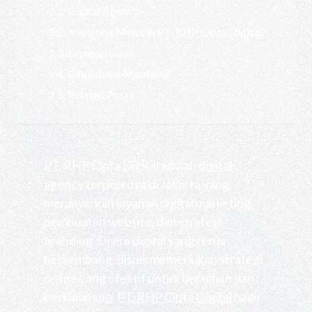
Digital Agency
Mengapa Memilih PT. RHP Cipta Digital?
Layanan Kami
Bagaimana Memulai?
Related Posts
PT. RHP Cipta Digital adalah
digital
agency
terpercaya di Jakarta yang
menawarkan layanan digital marketing,
pembuatan website, dan strategi
branding. Di era digital yang terus
berkembang, bisnis memerlukan strategi
online yang efektif untuk bertahan dan
berkembang.
PT. RHP Cipta Digital
hadir