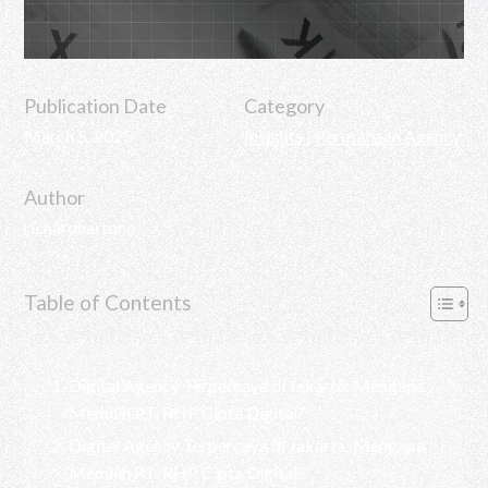
Publication Date
Category
March 5, 2025
Insights
|
Perusahaan Agency
Author
richardhartono
Table of Contents
Digital Agency Terpercaya di Jakarta: Mengapa
Memilih PT. RHP Cipta Digital?
Digital Agency Terpercaya di Jakarta: Mengapa
Memilih PT. RHP Cipta Digital?