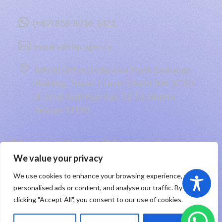

(+62) 858-8016-1421

inquiry@rhp.agency

Infiniti Office, Indonesia Stock Exchange
Building, Tower 1 Level 3 Suite 304, SCBD
Jl. Jend. Sudirman Kav. 52-53 Jakarta
Selatan 12190
Taking you to the moon 🚀 Engineered by
PT RHP Cipta Digital
2026
We value your privacy
We use cookies to enhance your browsing experience, serve
Sitemap
|
Privacy Policy
|
Registered Trademark
personalised ads or content, and analyse our traffic. By
clicking "Accept All", you consent to our use of cookies.
ID