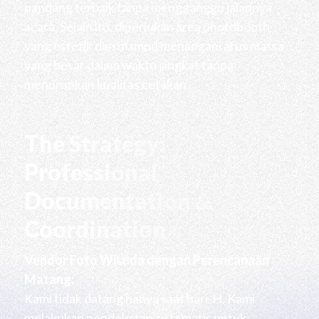
pandang terbaik tanpa mengganggu jalannya
acara. Selain itu, diperlukan area photobooth
yang estetik dan mampu menangani arus massa
yang besar dalam waktu singkat tanpa
menurunkan kualitas cetakan.
The Strategy:
Professional
Documentation &
Coordination
Vendor Foto Wisuda dengan Perencanaan
Matang:
Kami tidak datang hanya saat hari-H. Kami
melakukan pendekatan sistematis untuk