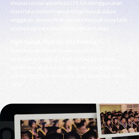
khusus sesuai spesifikasi IPEKA menggunakan
material premium namun tetap masuk dalam
anggaran, memastikan area ini menjadi daya tarik
utama bagi para wisudawan dan keluarga.
High-Speed, High-Quality Printing:
Kami menyediakan layanan cetak foto
berkualitas tinggi di lokasi, sehingga momen
kebersamaan keluarga dapat langsung dibawa
pulang dengan hasil warna yang tajam dan tahan
lama.