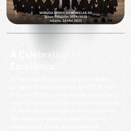
A Celebration of
Excellence
Sebagai salah satu sekolah yang menempati
peringkat 10 besar di Jakarta versi PPDB, SMA
Kristen IPEKA Puri Indah memiliki standar yang
sangat tinggi dalam setiap aspek operasionalnya,
termasuk dalam merayakan kelulusan siswanya.
Wisuda bukan sekadar seremoni formal; ini
adalah puncak dari perjalanan akademik