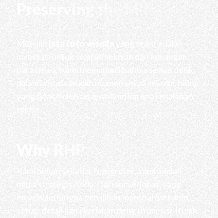
Preserving the Milestone
Memilih
jasa foto wisuda
yang tepat adalah
investasi untuk sejarah sekolah dan kenangan
para siswa. Kami memahami bahwa setiap detik
dalam wisuda adalah momen sekali seumur hidup
yang tidak boleh terlewatkan karena kesalahan
teknis.
Why RHP
Kami bukan sekadar fotografer; kami adalah
mitra strategis Anda. Dari survei lokasi yang
mendalam hingga pemilihan material
backdrop
,
setiap detail kami kerjakan dengan presisi. Itulah