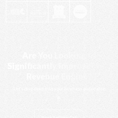
Are You Looking to
Significantly Improve Your
Revenue Engine?
Let's dive deep into your business and realize
it.
Book An Intro Call