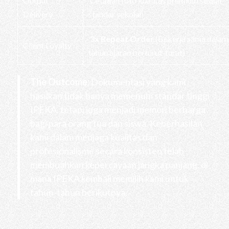
Output
Cetakan foto kualitas premium sesuai
Delivery
standar sekolah
3x Repeat Order
(Bekerja sama dalam
Client Loyalty
tahun ajaran berturut-turut)
The Outcome:
Dokumentasi yang kami
hasilkan tidak hanya memenuhi standar tinggi
IPEKA, tetapi juga menjadi memori berharga
bagi para orang tua dan siswa. Keberhasilan
kami dalam menjaga kualitas dan
profesionalisme secara konsisten telah
membuahkan kepercayaan jangka panjang, di
mana IPEKA kembali memilih kami untuk
tahun-tahun berikutnya.