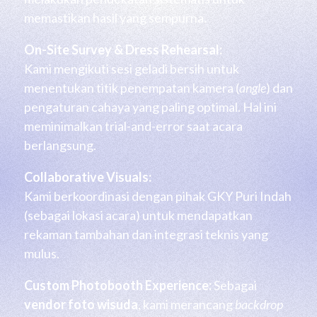
memastikan hasil yang sempurna.
On-Site Survey & Dress Rehearsal:
Kami mengikuti sesi geladi bersih untuk
menentukan titik penempatan kamera (
angle
) dan
pengaturan cahaya yang paling optimal. Hal ini
meminimalkan trial-and-error saat acara
berlangsung.
Collaborative Visuals:
Kami berkoordinasi dengan pihak GKY Puri Indah
(sebagai lokasi acara) untuk mendapatkan
rekaman tambahan dan integrasi teknis yang
mulus.
Custom Photobooth Experience:
Sebagai
vendor foto wisuda
, kami merancang
backdrop