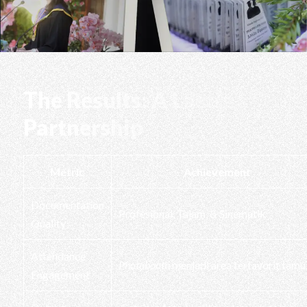
The Results: A Lasting
Partnership
Metric
Achievement
Documentation
Profesional, Tajam, & Sinematik
Quality
Attendance
Photobooth
menjadi area terfavorit tamu
Engagement