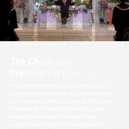
The Challenge:
Precision in Every Frame
Mengelola dokumentasi acara besar dengan
ratusan wisudawan dan orang tua memerlukan
perencanaan logistik yang matang. Tantangan
utamanya adalah memastikan setiap momen
krusial, mulai dari prosesi masuk hingga
penyerahan ijazah, terekam dengan sudut