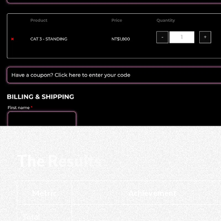
The Results
Metric
Achievement
Total