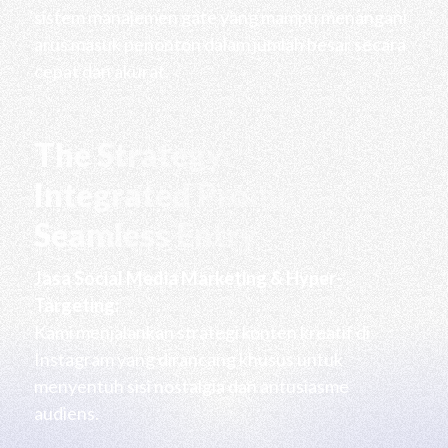
sistem manajemen gate yang mampu menangani
arus masuk penonton dalam jumlah besar secara
cepat dan akurat.
The Strategy:
Integrated Promotion &
Seamless Entry
Jasa Social Media Marketing & Hyper-
Targeting:
Kami menjalankan strategi konten kreatif di
Instagram yang dirancang khusus untuk
menyentuh sisi nostalgia dan antusiasme
audiens.