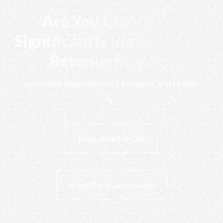
Are You Looking to
Significantly Improve Your
Revenue Engine?
Let's dive deep into your business and realize
it.
Book An Intro Call
View Our Case Studies