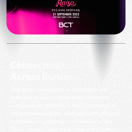
Connecting Hearts
Across Borders
Bagi ribuan pekerja migran dan mahasiswa
Indonesia di Taiwan, musik adalah jembatan
menuju rumah. Ketika BCT Music memutuskan
untuk membawa Raisa, salah satu solois terbesar
Indonesia, ke panggung prestisius Zepp New
Taipei, mereka tidak hanya menjual tiket konser;