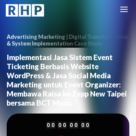
a
Advertising Marketing
|
Digital Transformation
& System Implementation
Case Study
Implementasi Jasa Sistem Event
Ticketing Berbasis Website
WordPress & Jasa Social Media
Marketing untuk Event Organizer:
Membawa Raisa ke Zepp New Taipei
bersama BCT Music