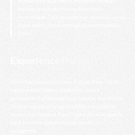
memproses arus masuk penonton dengan
kecepatan konstan tanpa
down-time
,
memastikan 3.600 penggemar masuk ke
venue
tepat waktu untuk menyaksikan penampilan
Raisa.
Experience the Harmony
Keberhasilan konser Raisa di Zepp New Taipei
membuktikan bahwa kombinasi antara
pemasaran digital yang tepat sasaran dan sistem
pendukung yang tangguh adalah kunci sukses
event internasional. Kami tidak hanya mengelola
data, kami mengelola ekspektasi ribuan
penggemar.