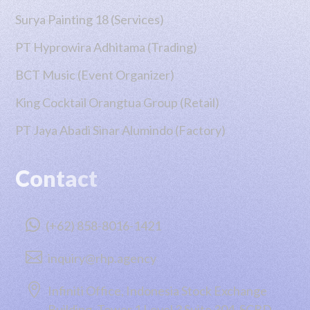
Surya Painting 18 (Services)
PT Hyprowira Adhitama (Trading)
BCT Music (Event Organizer)
King Cocktail Orangtua Group (Retail)
PT Jaya Abadi Sinar Alumindo (Factory)
Contact

(+62) 858-8016-1421

inquiry@rhp.agency

Infiniti Office, Indonesia Stock Exchange
Building, Tower 1 Level 3 Suite 304, SCBD