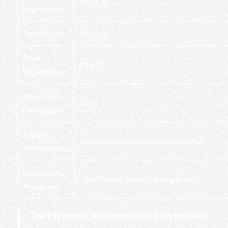
405,139
Impressions
Total Reach
150,018
Post
69,847
Engagement
Link Clicks
1,232
(Instagram)
System
60 users/minute (handled smoothly)
Performance
Total Users
~3,600 users within 1 hour period
Processed
The Highlight:
Sistem ticketing kami berhasil