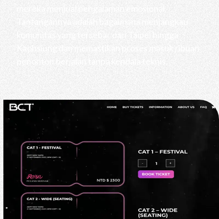
mereka menjual pengalaman emosional.
Tantangannya adalah bagaimana menjangkau
komunitas yang tersebar dari Taipei hingga
Kaohsiung dan memastikan proses masuk ribuan
penonton berjalan tanpa kendala teknis.