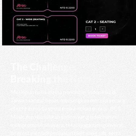
The Challenge:
Breaking the Noise
Meskipun basis massa penonton Indonesia di
Taiwan sangat besar, menjangkau mereka secara
efektif di media sosial memerlukan presisi. BCT
Music membutuhkan sistem yang tidak hanya
mempromosikan acara, tetapi juga mengonversi
interest menjadi penjualan tiket yang sah, serta