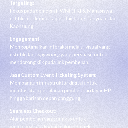
Targeting:
Fokus pada demografi WNI (TKI & Mahasiswa)
di titik-titik kunci: Taipei, Taichung, Taoyuan, dan
Kaohsiung.
Engagement:
Mengoptimalkan interaksi melalui visual yang
estetik dan
copywriting
yang persuasif untuk
mendorong klik pada link pembelian.
Jasa Custom Event Ticketing System:
Membangun infrastruktur digital untuk
memfasilitasi perjalanan pembeli dari layar HP
hingga barisan depan panggung.
Seamless Checkout:
Alur pembelian yang ringkas untuk
meminimalkan
drop-off
calon pembeli.