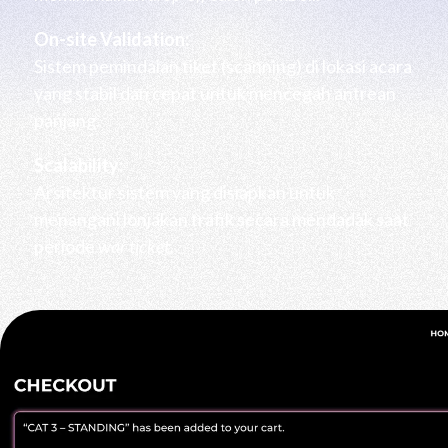
On-site Validation:
Sistem pemindaian tiket (scanning) di lokasi acara
yang stabil dan cepat untuk mencegah antrean
panjang.
Scalability:
Arsitektur sistem yang disiapkan untuk
menangani lonjakan trafik secara mendadak saat
periode
war ticket
.