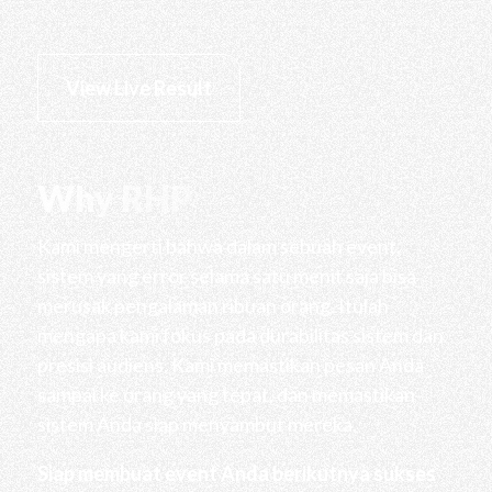
View Live Result
Why RHP
Kami mengerti bahwa dalam sebuah event,
sistem yang error selama satu menit saja bisa
merusak pengalaman ribuan orang. Itulah
mengapa kami fokus pada durabilitas sistem dan
presisi audiens. Kami memastikan pesan Anda
sampai ke orang yang tepat, dan memastikan
sistem Anda siap menyambut mereka.
Siap membuat event Anda berikutnya sukses