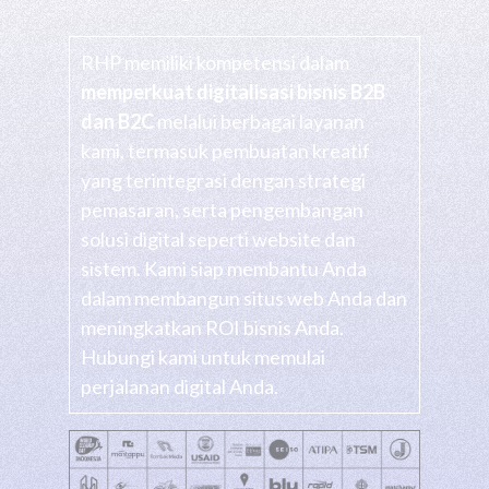
RHP memiliki kompetensi dalam
memperkuat digitalisasi bisnis B2B
dan B2C
melalui berbagai layanan
kami, termasuk pembuatan kreatif
yang terintegrasi dengan strategi
pemasaran, serta pengembangan
solusi digital seperti website dan
sistem. Kami siap membantu Anda
dalam membangun situs web Anda dan
meningkatkan ROI bisnis Anda.
Hubungi kami untuk memulai
perjalanan digital Anda.