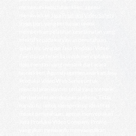
memenuhi kebutuhan klien, agensi
menawarkan
Jasa Produksi Video Safety
Induction
, yang bertujuan untuk
memberikan pelatihan keselamatan yang
efektif kepada karyawan perusahaan.
Selain itu, layanan Jasa Produksi Video
Event juga tersedia untuk menciptakan
dokumentasi yang menarik dari acara
bisnis klien. Agensi juga menawarkan Jasa
Produksi Video Web Series untuk
menciptakan konten serial yang menarik
dan berinteraksi dengan audiens. Tidak
hanya itu, untuk memperkuat identitas
merek perusahaan, agensi menyediakan
Jasa Produksi Video Company Profile
yang akan membantu menyampaikan