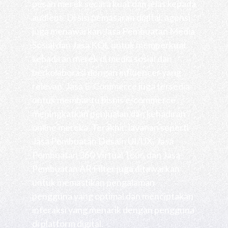
pesan merek secara kuat dan jelas kepada
audiens. Di sisi pemasaran digital, agensi
juga menawarkan Jasa Pembuatan Media
Sosial dan Jasa KOL untuk memperkuat
kehadiran merek di media sosial dan
berkolaborasi dengan influencer yang
relevan. Jasa E-Commerce juga tersedia
untuk membantu bisnis e-commerce
meningkatkan penjualan dan kehadiran
online mereka. Terakhir, layanan seperti
Jasa Pembuatan Desain UI/UX, Jasa
Pembuatan 360 Virtual Tour, dan Jasa
Pembuatan AR Filter juga ditawarkan
untuk memastikan pengalaman
pengguna yang optimal dan menciptakan
interaksi yang menarik dengan pengguna
di platform digital.