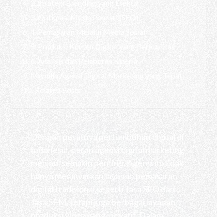
2. Strategi Branding yang Efektif
3. Optimasi Mesin Pencari (SEO)
4. Pemasaran Melalui Media Sosial
5. Produksi Konten Digital yang Berkualitas
6. Analisis dan Pelaporan Kinerja
Memilih Agensi Digital Marketing yang Tepat
Related Posts
Dengan pesatnya pertumbuhan digital di
Indonesia, peran agensi digital marketing
menjadi semakin penting. Agensi ini tidak
hanya menawarkan layanan pemasaran
digital tradisional seperti
Jasa SEO
dan
Jasa SEM
, tetapi juga berbagai layanan
produksi video yang inovatif. Dalam