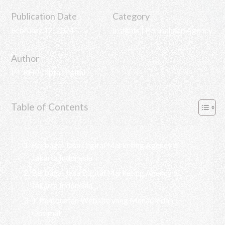
Publication Date
Category
February 12, 2024
Insights
|
Perusahaan Agency
Author
PT RHP Cipta Digital
Table of Contents
Berbagai Jasa Digital Marketing Agency di
Jakarta Indonesia
Berbagai Jasa Digital Marketing Agency di
Jakarta Indonesia
1. Pembuatan Website yang Menarik dan
Optimal