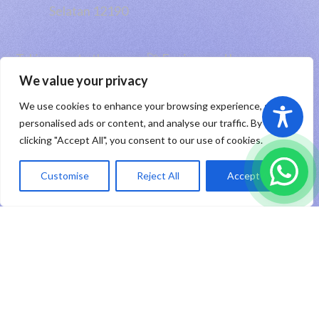
Selatan 12190
Taking you to the moon 🚀 Engineered by
PT RHP Cipta Digital
2026
We value your privacy
We use cookies to enhance your browsing experience, serve
Sitemap
|
Privacy Policy
|
Registered Trademark
personalised ads or content, and analyse our traffic. By
clicking "Accept All", you consent to our use of cookies.
ID
Customise
Reject All
Accept All