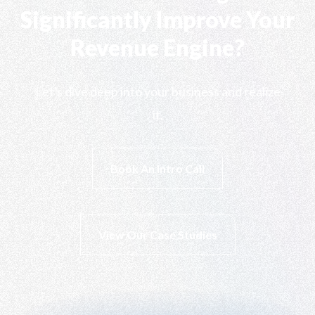
Significantly Improve Your
Revenue Engine?
Let's dive deep into your business and realize
it.
Book An Intro Call
View Our Case Studies