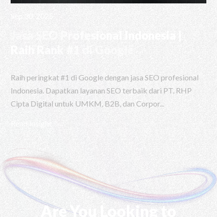
Sep 30, 2025
Jasa SEO Profesional Indonesia |
Raih Rank #1 di Google
Raih peringkat #1 di Google dengan jasa SEO profesional
Indonesia. Dapatkan layanan SEO terbaik dari PT. RHP
Cipta Digital untuk UMKM, B2B, dan Corpor...
Read Insight
Are You Looking to