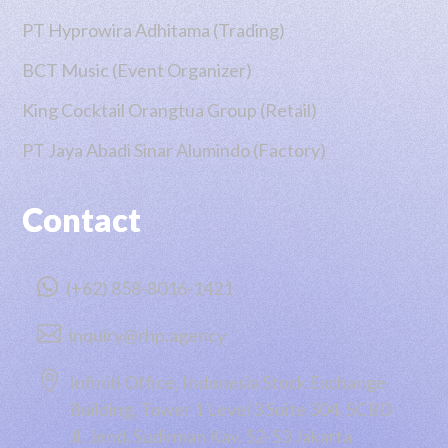
PT Hyprowira Adhitama (Trading)
BCT Music (Event Organizer)
King Cocktail Orangtua Group (Retail)
PT Jaya Abadi Sinar Alumindo (Factory)
Contact

(+62) 858-8016-1421

inquiry@rhp.agency

Infiniti Office, Indonesia Stock Exchange
Building, Tower 1 Level 3 Suite 304, SCBD
Jl. Jend. Sudirman Kav. 52-53 Jakarta