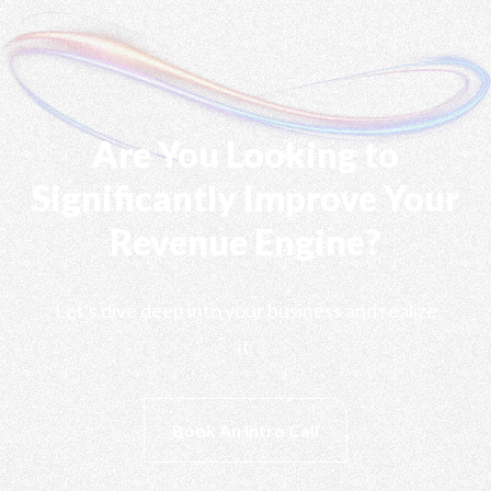
Are You Looking to
Significantly Improve Your
Revenue Engine?
Let's dive deep into your business and realize
it.
Book An Intro Call