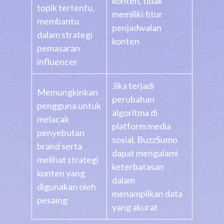
konten, tidak
topik tertentu,
memiliki fitur
membantu
penjadwalan
dalam strategi
konten
pemasaran
influencer
Jika terjadi
Memungkinkan
perubahan
pengguna untuk
algoritma di
melacak
platform media
penyebutan
sosial, BuzzSumo
brand serta
dapat mengalami
melihat strategi
keterbatasan
konten yang
dalam
digunakan oleh
menampilkan data
pesaing
yang akurat