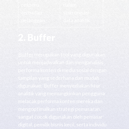
respons
dalam
terhadap
sinkronisasi
pelanggan
data analitik
2. Buffer
Buffer
merupakan tool yang digunakan
untuk menjadwalkan dan menganalisis
performa konten di media sosial dengan
tampilan yang sederhana dan mudah
digunakan. Buffer menyediakan fitur
analitik yang memungkinkan pengguna
melacak performa konten mereka dan
mengoptimalkan strategi pemasaran,
sangat cocok digunakan oleh pemasar
digital, pemilik bisnis kecil, serta individu