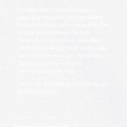
Menggunakan tools
social media
marketing
yang tepat dapat membantu
bisnis dan individu dalam mengoptimalkan
strategi konten mereka. Dengan
kombinasi alat yang sesuai, Anda dapat
meningkatkan engagement, analisis data,
dan efektivitas pemasaran digital Anda.
Tim kami
juga siap membantu
meningkatkan bisnis Anda.
Baca Juga:
Jasa Digital Marketing dari PT.
RHP Cipta Digital
Pelajari Case Study RHP