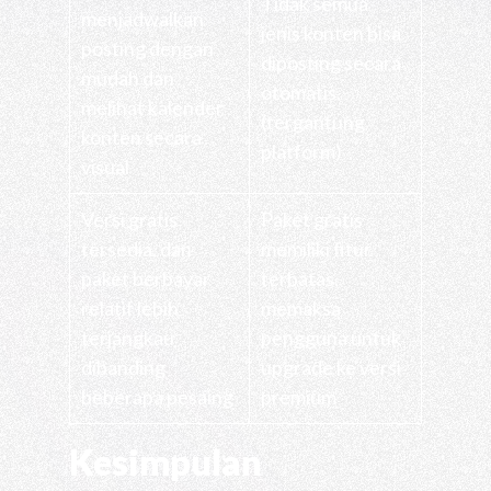
Tidak semua
menjadwalkan
jenis konten bisa
posting dengan
diposting secara
mudah dan
otomatis
melihat kalender
(tergantung
konten secara
platform)
visual
Versi gratis
Paket gratis
tersedia, dan
memiliki fitur
paket berbayar
terbatas,
relatif lebih
memaksa
terjangkau
pengguna untuk
dibanding
upgrade ke versi
beberapa pesaing
premium
Kesimpulan