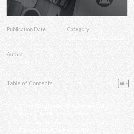
Publication Date
Category
March 24, 2025
Insights
|
Social Media Tools
Author
richardhartono
Table of Contents
7 Tools Social Media Marketing yang Wajib
Digunakan untuk Optimasi Konten
7 Tools Social Media Marketing yang Wajib
Digunakan untuk Optimasi Konten