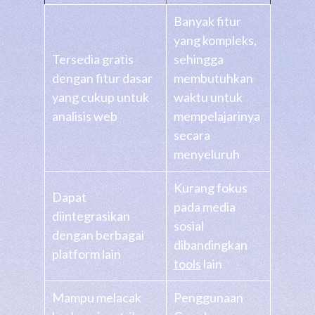
Banyak fitur
yang kompleks,
Tersedia gratis
sehingga
dengan fitur dasar
membutuhkan
yang cukup untuk
waktu untuk
analisis web
mempelajarinya
secara
menyeluruh
Kurang fokus
Dapat
pada media
diintegrasikan
sosial
dengan berbagai
dibandingkan
platform lain
tools
lain
Mampu melacak
Penggunaan