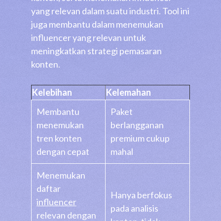
yang relevan dalam suatu industri. Tool ini
juga membantu dalam menemukan
influencer yang relevan untuk
meningkatkan strategi pemasaran
konten.
Kelebihan
Kelemahan
Membantu
Paket
menemukan
berlangganan
tren konten
premium cukup
dengan cepat
mahal
Menemukan
daftar
Hanya berfokus
influencer
pada analisis
relevan dengan