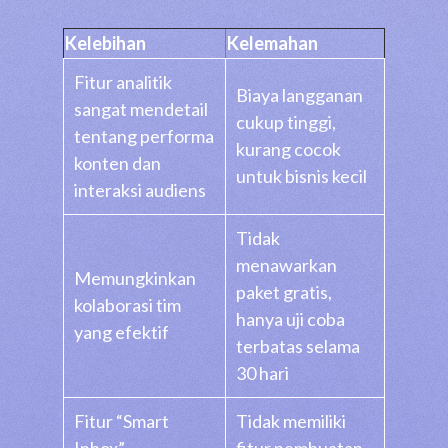
Kelebihan
Kelemahan
Fitur analitik
Biaya langganan
sangat mendetail
cukup tinggi,
tentang performa
kurang cocok
konten dan
untuk bisnis kecil
interaksi audiens
Tidak
menawarkan
Memungkinkan
paket gratis,
kolaborasi tim
hanya uji coba
yang efektif
terbatas selama
30 hari
Fitur “Smart
Tidak memiliki
Inbox”
fitur pembuatan