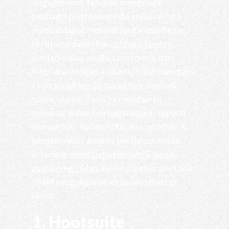
engagement. Namun, mengelola
berbagai platform media sosial secara
manual dapat menjadi tantangan besar,
terutama dalam hal
optimasi konten
,
penjadwalan, analisis performa, dan
interaksi dengan audiens. Inilah mengapa
tools
social media marketing
menjadi
solusi utama. Tools ini membantu
pemasar dalam berbagai aspek, seperti
manajemen optimasi konten, otomasi &
penjadwalan, analisis performa, social
listening,
pembuatan desain & visual
,
manajemen iklan
. Berikut beberapa tools
SMM yang digunakan dalam strategi
bisnis:
1. Hootsuite