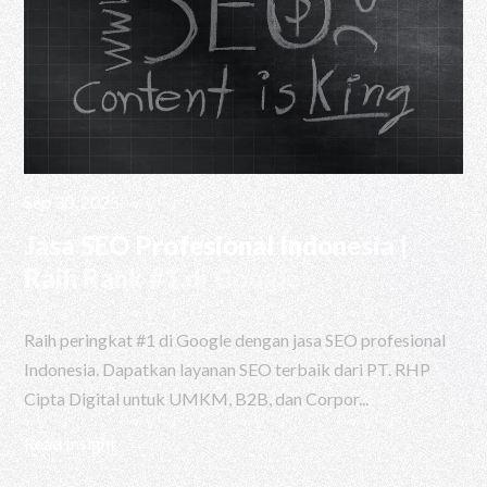
Sep 30, 2025
Jasa SEO Profesional Indonesia |
Raih Rank #1 di Google
Raih peringkat #1 di Google dengan jasa SEO profesional
Indonesia. Dapatkan layanan SEO terbaik dari PT. RHP
Cipta Digital untuk UMKM, B2B, dan Corpor...
Read Insight