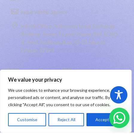

inquiry@rhp.agency

Infiniti Office, Indonesia Stock Exchange
Building, Tower 1 Level 3 Suite 304, SCBD
Jl. Jend. Sudirman Kav. 52-53 Jakarta
Selatan 12190
Taking you to the moon 🚀 Engineered by
PT RHP Cipta Digital
2026
We value your privacy
We use cookies to enhance your browsing experience, serve
Sitemap
|
Privacy Policy
|
Registered Trademark
personalised ads or content, and analyse our traffic. By
clicking "Accept All", you consent to our use of cookies.
ID
Customise
Reject All
Accept All