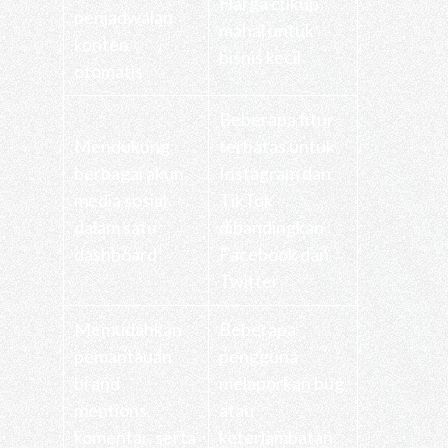
Harga cukup
penjadwalan
mahal untuk
konten
bisnis kecil
otomatis
Beberapa fitur
Mendukung
terbatas untuk
berbagai akun
Instagram dan
media sosial
TikTok
dalam satu
dibandingkan
dashboard
Facebook dan
Twitter
Memudahkan
Beberapa
pemantauan
pengguna
brand
melaporkan bug
mentions,
atau
komentar, serta
keterlambatan