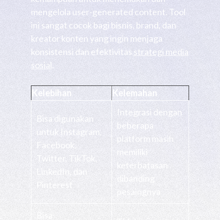
mengelola user-generated content. Tool
ini sangat cocok bagi bisnis, brand, dan
kreator konten yang ingin menjaga
konsistensi dan efektivitas
strategi media
sosial
.
Kelebihan
Kelemahan
Integrasi dengan
Bisa digunakan
beberapa
untuk Instagram,
platform masih
Facebook,
memiliki
Twitter, TikTok,
keterbatasan
LinkedIn, dan
dibanding
Pinterest
pesaingnya
Bisa