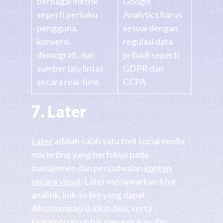
berbagai metrik
Google
seperti perilaku
Analytics harus
pengguna,
sesuai dengan
konversi,
regulasi data
demografi, dan
pribadi seperti
sumber lalu lintas
GDPR dan
secara real-time
CCPA
7. Later
Later
adalah salah satu tool social media
marketing yang berfokus pada
manajemen dan penjadwalan
konten
secara visual
. Later menawarkan fitur
analitik, link-in-bio yang dapat
dikustomisasi (Linkin.bio), serta
kemampuan untuk menemukan dan