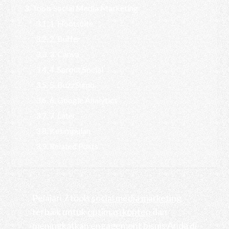
Tools Social Media Marketing
1. Hootsuite
2. Buffer
3. Canva
4. Sprout Social
5. BuzzSumo
6. Google Analytics
7. Later
Kesimpulan
Related Posts
Pelajari 7 tools
social media marketing
terbaik untuk
optimasi konten
dan
meningkatkan engagement bisnis Anda di