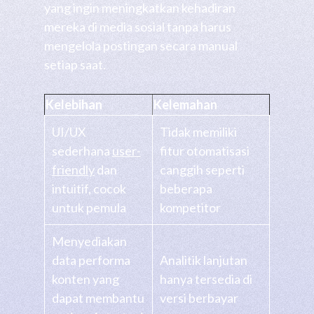
yang ingin meningkatkan kehadiran
mereka di media sosial tanpa harus
mengelola postingan secara manual
setiap saat.
Kelebihan
Kelemahan
UI/UX
Tidak memiliki
sederhana
user-
fitur otomatisasi
friendly
dan
canggih seperti
intuitif, cocok
beberapa
untuk pemula
kompetitor
Menyediakan
data performa
Analitik lanjutan
konten yang
hanya tersedia di
dapat membantu
versi berbayar