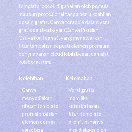
template, cocok digunakan oleh pemula
maupun profesional tanpa perlu keahlian
desain grafis. Canva tersedia dalam versi
gratis dan berbayar (Canva Pro dan
Canva for Teams), yang menawarkan
fitur tambahan seperti elemen premium,
penyimpanan cloud lebih besar, dan alat
kolaborasi tim.
Kelebihan
Kelemahan
Canva
Versi gratis
menyediakan
memiliki
ribuan template
keterbatasan
profesional dan
fitur, template
elemen desain
premium hanya
yang bisa
bisa diakses oleh