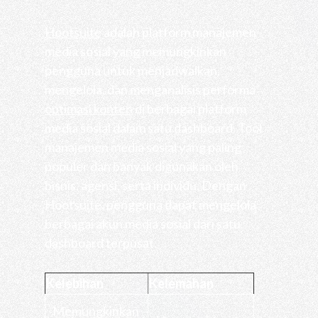
Hootsuite
adalah platform manajemen
media sosial yang memungkinkan
pengguna untuk menjadwalkan,
mengelola, dan menganalisis performa
optimasi konten
di berbagai platform
media sosial dalam satu dashboard. Tool
manajemen media sosial yang paling
populer dan banyak digunakan oleh
bisnis, agensi, serta individu. Dengan
Hootsuite, pengguna dapat mengelola
berbagai akun media sosial dari satu
dashboard terpusat.
Kelebihan
Kelemahan
Memungkinkan