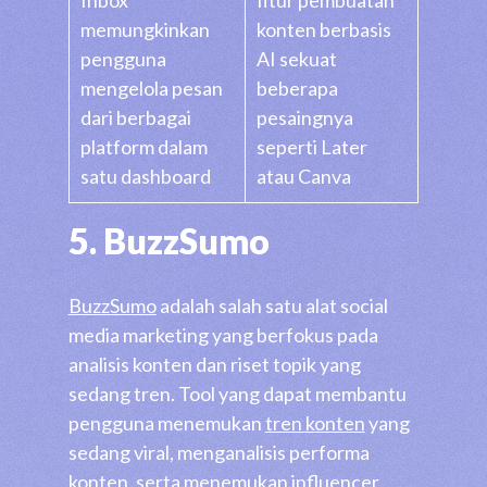
memungkinkan
konten berbasis
pengguna
AI sekuat
mengelola pesan
beberapa
dari berbagai
pesaingnya
platform dalam
seperti Later
satu dashboard
atau Canva
5. BuzzSumo
BuzzSumo
adalah salah satu alat social
media marketing yang berfokus pada
analisis konten dan riset topik yang
sedang tren. Tool yang dapat membantu
pengguna menemukan
tren konten
yang
sedang viral, menganalisis performa
konten, serta menemukan influencer