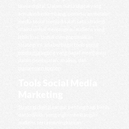
dunia digital. Dalam dunia digital yang
semakin berkembang, pemasaran melalui
media sosial menjadi salah satu strategi
utama untuk menjangkau audiens yang
lebih luas. Untuk mengoptimalkan
strategi ini, ada berbagai tools
social
media marketing
yang dapat membantu
dalam pembuatan, analisis, dan
manajemen konten
.
Tools Social Media
Marketing
Strategi digital
sangat penting bagi bisnis
dan individu yang ingin membangun
audiens serta meningkatkan