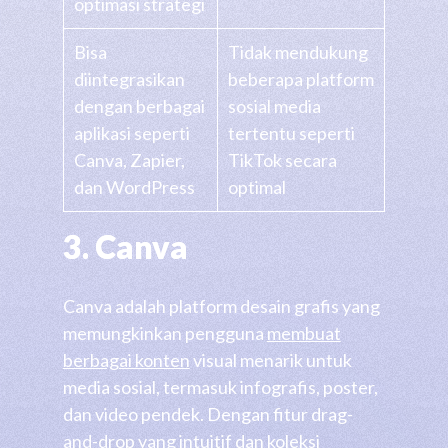
optimasi strategi
Bisa
Tidak mendukung
diintegrasikan
beberapa platform
dengan berbagai
sosial media
aplikasi seperti
tertentu seperti
Canva, Zapier,
TikTok secara
dan WordPress
optimal
3. Canva
Canva adalah platform desain grafis yang
memungkinkan pengguna
membuat
berbagai konten
visual menarik untuk
media sosial, termasuk infografis, poster,
dan video pendek. Dengan fitur drag-
and-drop yang intuitif dan koleksi