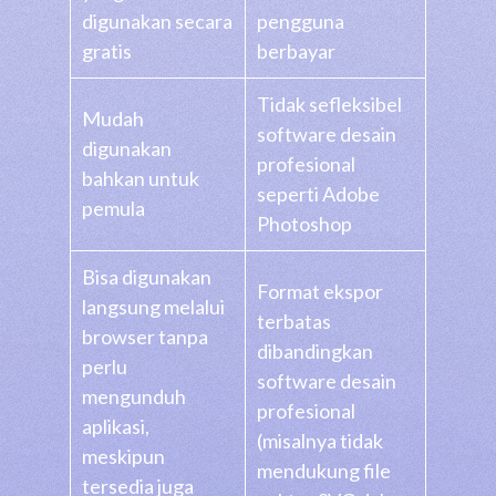
digunakan secara
pengguna
gratis
berbayar
Tidak sefleksibel
Mudah
software desain
digunakan
profesional
bahkan untuk
seperti Adobe
pemula
Photoshop
Bisa digunakan
Format ekspor
langsung melalui
terbatas
browser tanpa
dibandingkan
perlu
software desain
mengunduh
profesional
aplikasi,
(misalnya tidak
meskipun
mendukung file
tersedia juga