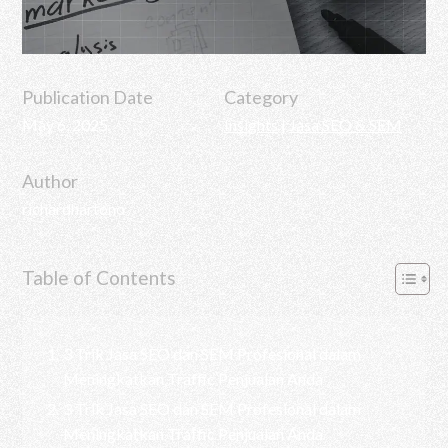
Publication Date
Category
May 6, 2025
Insights
|
Jasa SEO & SEM
Author
richardhartono
Table of Contents
3 Trik Jasa SEO dan SEM Profesional dalam
Meningkatkan Traffic Penjualan Anda
3 Trik Jasa SEO dan SEM Profesional dalam
Meningkatkan Traffic Penjualan Anda