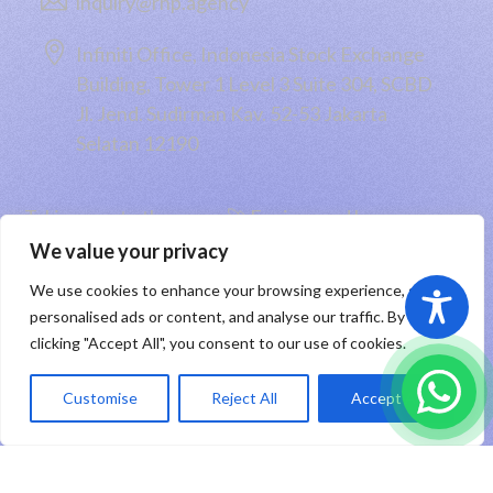

inquiry@rhp.agency

Infiniti Office, Indonesia Stock Exchange
Building, Tower 1 Level 3 Suite 304, SCBD
Jl. Jend. Sudirman Kav. 52-53 Jakarta
Selatan 12190
Taking you to the moon 🚀 Engineered by
PT RHP Cipta Digital
2026
We value your privacy
We use cookies to enhance your browsing experience, serve
Sitemap
|
Privacy Policy
|
Registered Trademark
personalised ads or content, and analyse our traffic. By
clicking "Accept All", you consent to our use of cookies.
ID
Customise
Reject All
Accept All