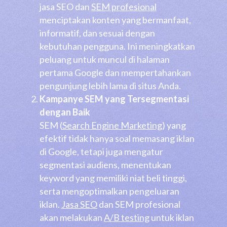
jasa SEO dan
SEM profesional
menciptakan konten yang bermanfaat,
informatif, dan sesuai dengan
kebutuhan pengguna. Ini meningkatkan
peluang untuk muncul di halaman
pertama Google dan mempertahankan
pengunjung lebih lama di situs Anda.
Kampanye SEM yang Tersegmentasi
dengan Baik
SEM (
Search Engine Marketing
) yang
efektif tidak hanya soal memasang iklan
di Google, tetapi juga mengatur
segmentasi audiens, menentukan
keyword yang memiliki niat beli tinggi,
serta mengoptimalkan pengeluaran
iklan.
Jasa SEO
dan SEM profesional
akan melakukan
A/B testing
untuk iklan