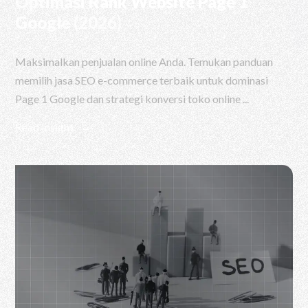
Optimasi Rank Website Page 1
Google (2026)
Maksimalkan penjualan online Anda. Temukan panduan
memilih jasa SEO e-commerce terbaik untuk dominasi
Page 1 Google dan strategi konversi toko online ...
Read Insight