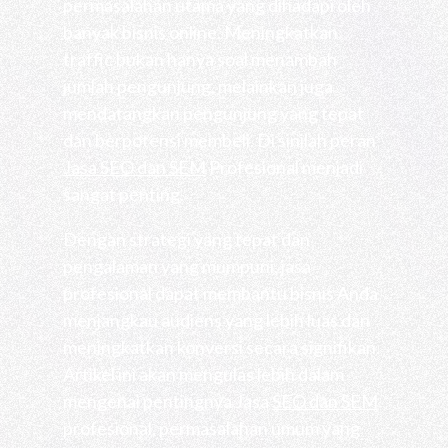
permasalahan utama yang dihadapi oleh
banyak bisnis online. Meningkatkan
traffic bukan hanya soal menambah
jumlah pengunjung, melainkan juga
mendatangkan pengunjung yang tepat
dan berpotensi membeli. Di sinilah peran
Jasa SEO dan SEM
Profesional menjadi
sangat penting.
Dengan strategi yang tepat dan
pengalaman yang mumpuni, jasa
profesional dapat membantu bisnis Anda
menjangkau audiens yang lebih luas dan
meningkatkan konversi secara signifikan.
Artikel ini akan mengulas lebih dalam
mengenai pentingnya Jasa
SEO dan SEM
profesional, permasalahan umum yang