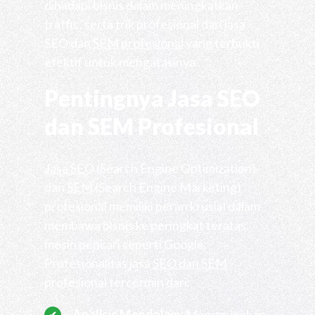
dihadapi bisnis dalam meningkatkan
traffic, serta trik profesional dari jasa
SEO dan
SEM profesional
yang terbukti
efektif untuk mengatasinya.
Pentingnya Jasa SEO
dan SEM Profesional
Jasa SEO
(Search Engine Optimization)
dan
SEM
(Search Engine Marketing)
profesional memiliki peran krusial dalam
membawa bisnis ke peringkat teratas
mesin pencari seperti Google.
Profesionalitas jasa
SEO dan SEM
profesional tercermin dari:
Analisis Mendalam:
Menggunakan