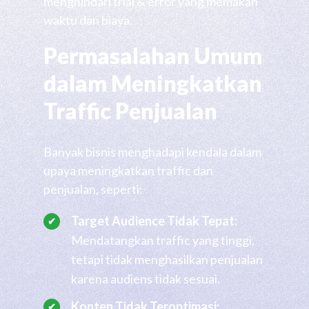
menghindari trial & error yang memakan
waktu dan biaya.
Permasalahan Umum
dalam Meningkatkan
Traffic Penjualan
Banyak bisnis menghadapi kendala dalam
upaya meningkatkan traffic dan
penjualan, seperti:
Target Audience Tidak Tepat:
Mendatangkan traffic yang tinggi,
tetapi tidak menghasilkan penjualan
karena audiens tidak sesuai.
Konten Tidak Teroptimasi: