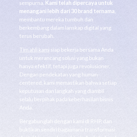
sempurna.
Kami telah dipercaya untuk
menangani lebih dari 30 brand ternama
,
membantu mereka tumbuh dan
berkembang dalam lanskap digital yang
terus berubah.
Tim ahli kami
siap bekerja bersama Anda
untuk merancang solusi yang bukan
hanya efektif, tetapi juga revolusioner.
Dengan pendekatan yang human-
centered, kami memastikan bahwa setiap
keputusan dan langkah yang diambil
selalu berpihak pada keberhasilan bisnis
Anda.
Bergabunglah dengan kami di RHP, dan
buktikan sendiri bagaimana transformasi