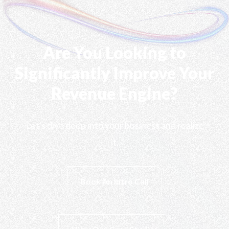
Are You Looking to
Significantly Improve Your
Revenue Engine?
Let's dive deep into your business and realize
it.
Book An Intro Call