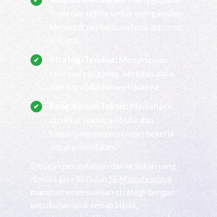
tools dan teknik untuk menganalisis
keyword, perilaku audiens, dan tren
industri.
Strategi Terukur:
Menerapkan
rencana yang jelas, berbasis data,
dan dapat dievaluasi hasilnya.
Pengalaman Teknis:
Memahami
struktur teknis website dan
bagaimana mesin pencari bekerja
secara mendalam.
Dengan pengalaman dan keahlian yang
dimiliki, jasa SEO dan
SEM profesional
mampu menyesuaikan strategi dengan
kebutuhan unik setiap bisnis,