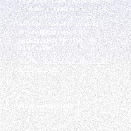
digital bisa membawa bisnis Anda ke level
berikutnya, menjadikannya lebih relevan,
lebih kompetitif, dan lebih menginspirasi.
Kesuksesan Anda dimulai dari sini,
bersama
RHP sebagai partner
terpercaya
akan membantu Anda
meraih puncak!
Baca Juga:
Jasa SEO & SEM Terbaik: PT.
RHP Cipta Digital
Pelajari Case Study RHP