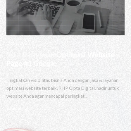
Oct 1, 2025
Jasa & Layanan Optimasi Website
Page #1 Google
Tingkatkan visibilitas bisnis Anda dengan jasa & layanan
optimasi website terbaik, RHP Cipta Digital, hadir untuk
website Anda agar mencapai peringkat...
Read Insight