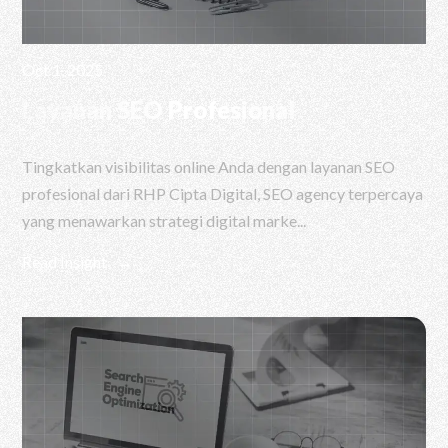
Oct 1, 2025
Layanan SEO Profesional
Tingkatkan visibilitas online Anda dengan layanan SEO
profesional dari RHP Cipta Digital, SEO agency terpercaya
yang menawarkan strategi digital marke...
Read Insight