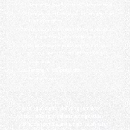
Pentingnya Jasa SEO dan SEM Profesional
Permasalahan Umum dalam Meningkatkan
Traffic Penjualan
Trik Jasa SEO dan SEM Profesional dalam
Meningkatkan Traffic Penjualan Anda
Kenapa Harus Memilih RHP Cipta Digital
sebagai Jasa SEO dan SEM Profesional?
Kesimpulan
Tentang RHP Cipta Digital
Related Posts
Persaingan digital kini yang semakin
ketat, tantangan dalam meningkatkan
traffic dan penjualan menjadi salah satu