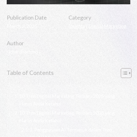
Publication Date
Category
March 3, 2025
Insights
|
Digital Marketing
Author
richardhartono
Table of Contents
10 Tren Digital Marketing Terbaru 2025 yang
Harus Anda Ketahui
10 Tren Digital Marketing Terbaru 2025 yang
Harus Anda Ketahui
1. Penggunaan AI Termasuk dalam Tren