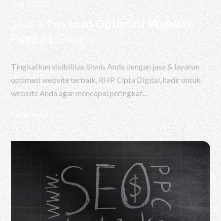
Oct 1, 2025
Jasa & Layanan Optimasi Website
Page #1 Google
Tingkatkan visibilitas bisnis Anda dengan jasa & layanan
optimasi website terbaik, RHP Cipta Digital, hadir untuk
website Anda agar mencapai peringkat...
Read Insight