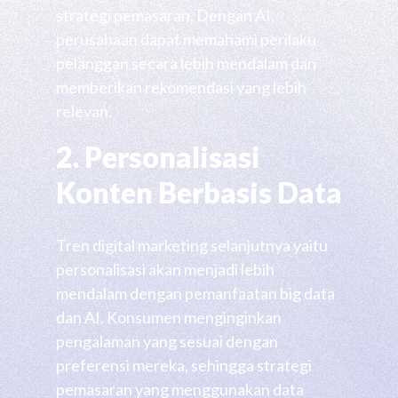
strategi pemasaran. Dengan AI,
perusahaan dapat memahami perilaku
pelanggan secara lebih mendalam dan
memberikan rekomendasi yang lebih
relevan.
2. Personalisasi
Konten Berbasis Data
Tren digital marketing selanjutnya yaitu
personalisasi akan menjadi lebih
mendalam dengan pemanfaatan big data
dan AI. Konsumen menginginkan
pengalaman yang sesuai dengan
preferensi mereka, sehingga strategi
pemasaran yang menggunakan data