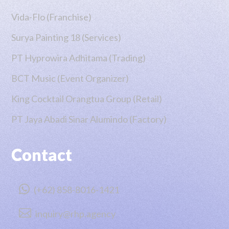
Vida-Flo (Franchise)
Surya Painting 18 (Services)
PT Hyprowira Adhitama (Trading)
BCT Music (Event Organizer)
King Cocktail Orangtua Group (Retail)
PT Jaya Abadi Sinar Alumindo (Factory)
Contact

(+62) 858-8016-1421

inquiry@rhp.agency