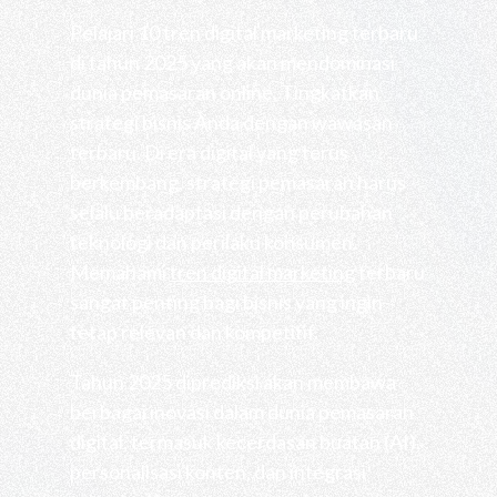
Pelajari 10 tren digital marketing terbaru
di tahun 2025 yang akan mendominasi
dunia pemasaran online. Tingkatkan
strategi bisnis Anda dengan wawasan
terbaru. Di era digital yang terus
berkembang, strategi pemasaran harus
selalu beradaptasi dengan perubahan
teknologi dan perilaku konsumen.
Memahami
tren digital marketing
terbaru
sangat penting bagi bisnis yang ingin
tetap relevan dan kompetitif.
Tahun 2025 diprediksi akan membawa
berbagai inovasi dalam dunia pemasaran
digital, termasuk kecerdasan buatan (AI),
personalisasi konten, dan integrasi