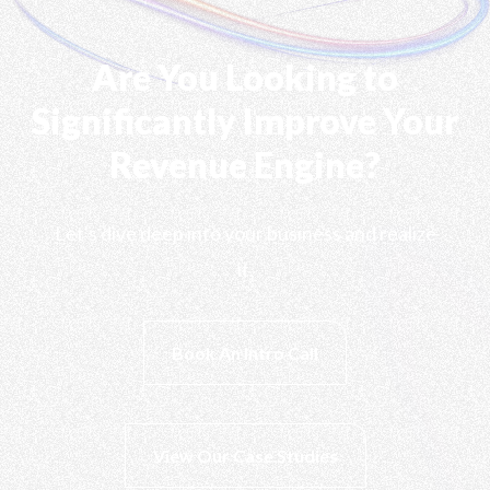
Are You Looking to
Significantly Improve Your
Revenue Engine?
Let's dive deep into your business and realize
it.
Book An Intro Call
View Our Case Studies