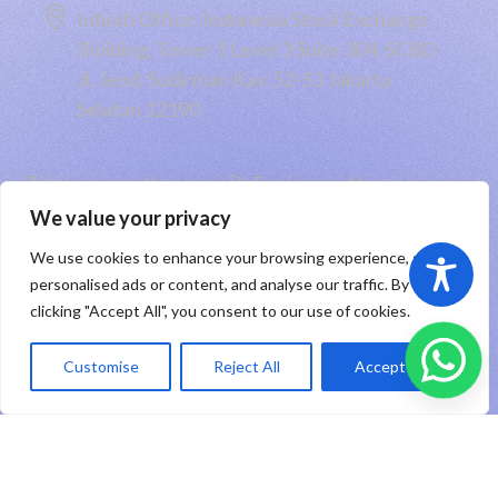

Infiniti Office, Indonesia Stock Exchange
Building, Tower 1 Level 3 Suite 304, SCBD
Jl. Jend. Sudirman Kav. 52-53 Jakarta
Selatan 12190
Taking you to the moon 🚀 Engineered by
PT RHP Cipta Digital
2026
We value your privacy
We use cookies to enhance your browsing experience, serve
Sitemap
|
Privacy Policy
|
Registered Trademark
personalised ads or content, and analyse our traffic. By
clicking "Accept All", you consent to our use of cookies.
ID
Customise
Reject All
Accept All