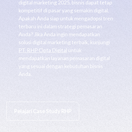
digital marketing 2025, bisnis dapat tetap
kompetitif di pasar yang semakin digital.
Apakah Anda siap untuk mengadopsi tren
terbaru ini dalam strategi pemasaran
Anda? Jika Anda ingin mendapatkan
solusi digital marketing terbaik, kunjungi
PT. RHP Cipta Digital
untuk
mendapatkan layanan pemasaran digital
yang sesuai dengan kebutuhan bisnis
Anda.
Pelajari Case Study RHP