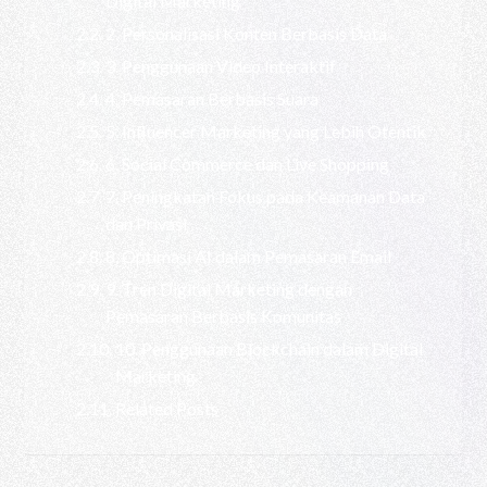
Digital Marketing
2. Personalisasi Konten Berbasis Data
3. Penggunaan Video Interaktif
4. Pemasaran Berbasis Suara
5. Influencer Marketing yang Lebih Otentik
6. Social Commerce dan Live Shopping
7. Peningkatan Fokus pada Keamanan Data
dan Privasi
8. Optimasi AI dalam Pemasaran Email
9. Tren Digital Marketing dengan
Pemasaran Berbasis Komunitas
10. Penggunaan Blockchain dalam Digital
Marketing
Related Posts