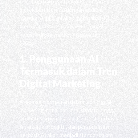
teknologi baru yang mengubah cara
merek berinteraksi dengan audiens
mereka. Artikel ini akan membahas 10
tren utama yang akan mendominasi
industri
digital marketing
pada tahun
2025.
1. Penggunaan AI
Termasuk dalam Tren
Digital Marketing
AI semakin berperan dalam tren digital
marketing, mulai dari analisis data hingga
otomatisasi pemasaran. Chatbot berbasis
AI, analitik prediktif, dan personalisasi
berbasis AI akan menjadi standar dalam