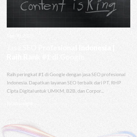
Sep 30, 2025
Jasa SEO Profesional Indonesia |
Raih Rank #1 di Google
Raih peringkat #1 di Google dengan jasa SEO profesional
Indonesia. Dapatkan layanan SEO terbaik dari PT. RHP
Cipta Digital untuk UMKM, B2B, dan Corpor...
Read Insight