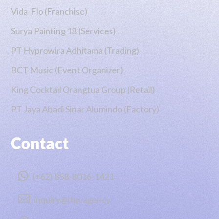
Vida-Flo (Franchise)
Surya Painting 18 (Services)
PT Hyprowira Adhitama (Trading)
BCT Music (Event Organizer)
King Cocktail Orangtua Group (Retail)
PT Jaya Abadi Sinar Alumindo (Factory)
Contact

(+62) 858-8016-1421

inquiry@rhp.agency