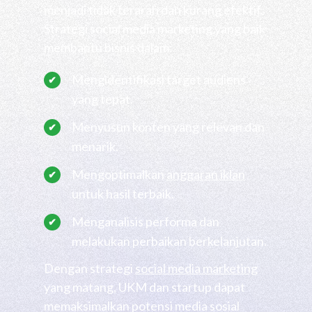
menjadi tidak terarah dan kurang efektif.
Strategi social media marketing yang baik
membantu bisnis dalam:
Mengidentifikasi target audiens
yang tepat.
Menyusun konten yang relevan dan
menarik.
Mengoptimalkan
anggaran iklan
untuk hasil terbaik.
Menganalisis performa dan
melakukan perbaikan berkelanjutan.
Dengan strategi
social media marketing
yang matang, UKM dan startup dapat
memaksimalkan potensi media sosial