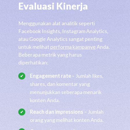
Evaluasi Kinerja
Menggunakan alat analitik seperti
Facebook Insights, Instagram Analytics,
atau Google Analytics sangat penting
untuk melihat
performa kampanye
Anda.
Beberapa metrik yang harus
diperhatikan:
Engagement rate
– Jumlah likes,
shares, dan komentar yang
menunjukkan seberapa menarik
konten Anda.
Reach dan impressions
– Jumlah
orang yang melihat konten Anda.