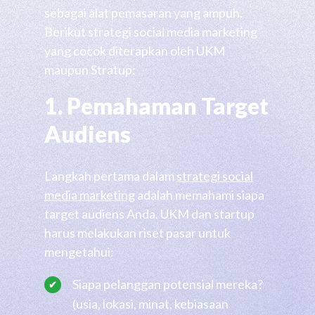
sebagai alat pemasaran yang ampuh.
Berikut strategi social media marketing
yang cocok diterapkan oleh UKM
maupun Stratup:
1. Pemahaman Target
Audiens
Langkah pertama dalam
strategi social
media marketing
adalah memahami siapa
target audiens Anda. UKM dan startup
harus melakukan riset pasar untuk
mengetahui:
Siapa pelanggan potensial mereka?
(usia, lokasi, minat, kebiasaan