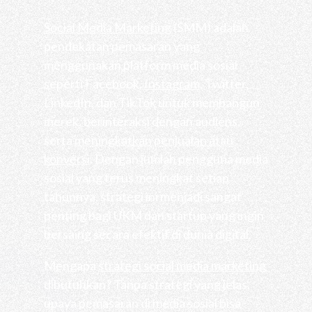
Social Media Marketing
(SMM) adalah
pendekatan pemasaran yang
menggunakan platform media sosial
seperti Facebook,
Instagram
, Twitter,
LinkedIn, dan TikTok untuk membangun
merek, berinteraksi dengan audiens,
serta
meningkatkan penjualan atau
konversi
. Dengan jumlah pengguna media
sosial yang terus meningkat setiap
tahunnya, strategi ini menjadi sangat
penting bagi UKM dan startup yang ingin
bersaing secara efektif di dunia digital.
Mengapa
strategi social media marketing
dibutuhkan? Tanpa strategi yang jelas,
upaya pemasaran di media sosial bisa