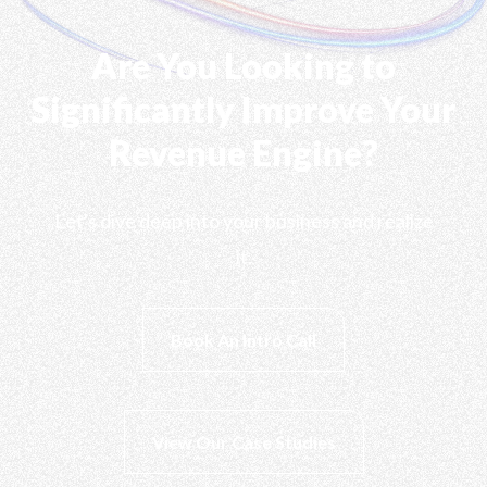
Are You Looking to
Significantly Improve Your
Revenue Engine?
Let's dive deep into your business and realize
it.
Book An Intro Call
View Our Case Studies