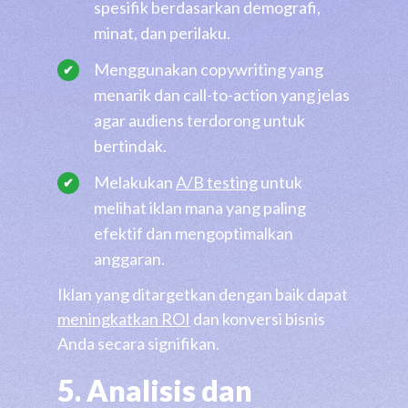
spesifik berdasarkan demografi,
minat, dan perilaku.
Menggunakan copywriting yang
menarik dan call-to-action yang jelas
agar audiens terdorong untuk
bertindak.
Melakukan
A/B testing
untuk
melihat iklan mana yang paling
efektif dan mengoptimalkan
anggaran.
Iklan yang ditargetkan dengan baik dapat
meningkatkan ROI
dan konversi bisnis
Anda secara signifikan.
5. Analisis dan