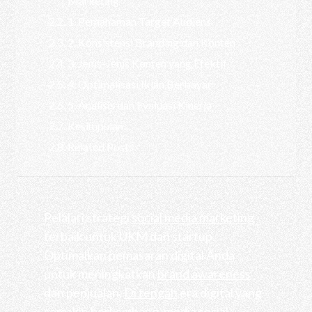
Marketing
1. Pemahaman Target Audiens
2. Konsistensi Branding dan Konten
3. Jenis-Jenis Konten yang Efektif
4. Optimalisasi Iklan Berbayar
5. Analisis dan Evaluasi Kinerja
Kesimpulan
Related Posts
Pelajari strategi
social media marketing
terbaik untuk UKM dan startup.
Optimalkan pemasaran digital Anda
untuk meningkatkan
brand awareness
dan penjualan.
Di tengah
era digital yang
semakin berkembang, media sosial