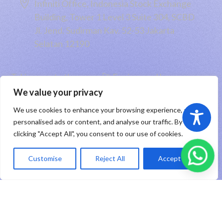

Infiniti Office, Indonesia Stock Exchange
Building, Tower 1 Level 3 Suite 304, SCBD
Jl. Jend. Sudirman Kav. 52-53 Jakarta
Selatan 12190
Taking you to the moon 🚀 Engineered by
PT RHP Cipta Digital
2026
We value your privacy
We use cookies to enhance your browsing experience, serve
Sitemap
|
Privacy Policy
|
Registered Trademark
personalised ads or content, and analyse our traffic. By
clicking "Accept All", you consent to our use of cookies.
ID
Customise
Reject All
Accept All