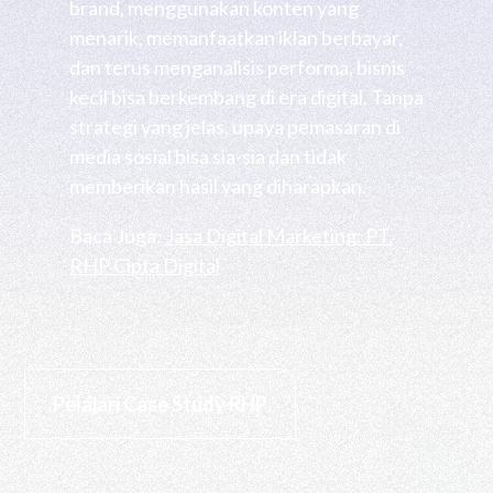
brand, menggunakan konten yang
menarik, memanfaatkan iklan berbayar,
dan terus menganalisis performa, bisnis
kecil bisa berkembang di era digital. Tanpa
strategi yang jelas, upaya pemasaran di
media sosial bisa sia-sia dan tidak
memberikan hasil yang diharapkan.
Baca Juga:
Jasa Digital Marketing: PT.
RHP Cipta Digital
Pelajari Case Study RHP