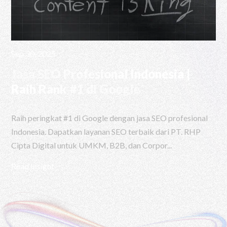
Sep 30, 2025
Jasa SEO Profesional Indonesia |
Raih Rank #1 di Google
Raih peringkat #1 di Google dengan jasa SEO profesional
Indonesia. Dapatkan layanan SEO terbaik dari PT. RHP
Cipta Digital untuk UMKM, B2B, dan Corpor...
Read Insight