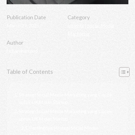
Publication Date
Category
March 27, 2025
Insights
|
Social Media
Marketing
Author
richardhartono
Table of Contents
Strategi Social Media Marketing yang Cocok
untuk UKM dan Startup
Strategi Social Media Marketing yang Cocok
untuk UKM dan Startup
Pentingnya Strategi Social Media