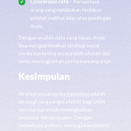
Conversion rate
– Persentase
orang yang melakukan tindakan
setelah melihat iklan atau postingan
Anda.
Dengan analisis data yang tepat, Anda
bisa mengoptimalkan strategi social
media marketing secara lebih efektif dan
terus meningkatkan performa kampanye.
Kesimpulan
Strategi
social media marketing
adalah
strategi yang sangat efektif bagi UKM
dan startup untuk meningkatkan
eksposur dan penjualan. Dengan
memahami audiens, menjaga konsistensi