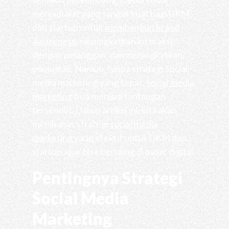
menjadi alat yang sangat kuat bagi UKM
dan startup untuk
membangun brand
awareness
, meningkatkan interaksi
dengan pelanggan, dan meningkatkan
penjualan. Namun, tanpa strategi social
media marketing yang tepat,
social media
marketing
bisa menjadi tantangan
tersendiri. Dalam artikel ini, kita akan
membahas strategi
social media
marketing
yang efektif untuk UKM dan
startup agar bisa bersaing di pasar digital.
Pentingnya Strategi
Social Media
Marketing