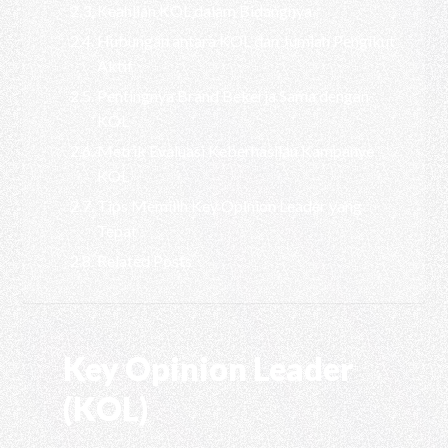
Keahlian KOL dalam Bidangnya
Hubungan antara KOL dan Jumlah Pengikut
Aktif
Pentingnya Brand Bekerja Sama dengan
KOL
Metrik Evaluasi Keberhasilan Kampanye
KOL
Tips Memilih Key Opinion Leader yang
Tepat
Related Posts
Key Opinion Leader
(KOL)