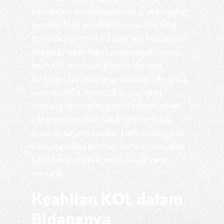
mendalam dan pengalaman praktis yang
memperkuat kredibilitasnya di bidang
tertentu, sementara seorang influencer
mungkin lebih fokus pada membangun
basis pengikut yang besar dengan
berbagai konten yang menarik. Misalnya,
seorang KOL kecantikan mungkin
seorang dermatolog atau estetikawan
yang memberikan saran ahli tentang
produk dan perawatan kulit, sedangkan
seorang influencer kecantikan mungkin
lebih fokus pada konten visual yang
menarik.
Keahlian KOL dalam
Bidangnya