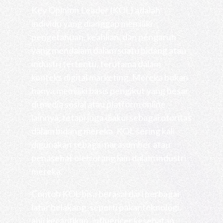
Key Opinion Leader (KOL) adalah
individu yang dianggap memiliki
pengetahuan, keahlian, dan pengaruh
yang mendalam dalam suatu bidang atau
industri tertentu, terutama dalam
konteks digital marketing. Mereka bukan
hanya memiliki basis pengikut yang besar
di media sosial atau platform online
lainnya, tetapi juga diakui sebagai otoritas
dalam bidang mereka. KOL sering kali
digunakan sebagai narasumber atau
penasehat oleh orang lain dalam industri
mereka.
Contoh KOL bisa berasal dari berbagai
latar belakang, seperti pakar teknologi,
ahli kecantikan, influencer kesehatan,