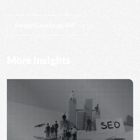
Pelajari Case Study RHP
More Insights