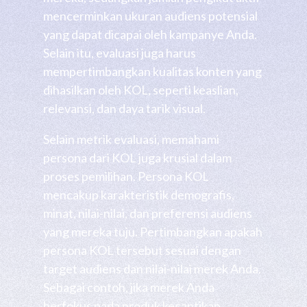
mencerminkan ukuran audiens potensial
yang dapat dicapai oleh kampanye Anda.
Selain itu, evaluasi juga harus
mempertimbangkan kualitas konten yang
dihasilkan oleh KOL, seperti keaslian,
relevansi, dan daya tarik visual.
Selain metrik evaluasi, memahami
persona dari KOL juga krusial dalam
proses pemilihan. Persona KOL
mencakup karakteristik demografis,
minat, nilai-nilai, dan preferensi audiens
yang mereka tuju. Pertimbangkan apakah
persona KOL tersebut sesuai dengan
target audiens dan nilai-nilai merek Anda.
Sebagai contoh, jika merek Anda
berfokus pada produk kecantikan