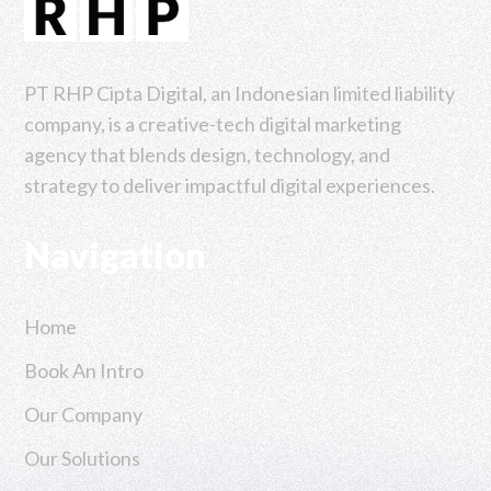
PT RHP Cipta Digital, an Indonesian limited liability
company, is a creative-tech digital marketing
agency that blends design, technology, and
strategy to deliver impactful digital experiences.
Navigation
Home
Book An Intro
Our Company
Our Solutions