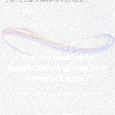
Cipta Digital untuk UMKM, B2B, dan Corpor...
Read Insight
Are You Looking to
Significantly Improve Your
Revenue Engine?
Let's dive deep into your business and realize
it.