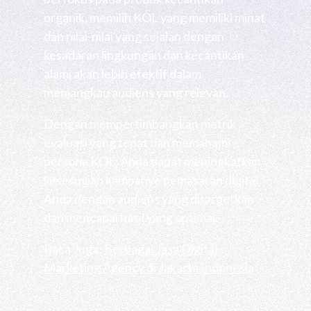
organik, memilih KOL yang memiliki minat
dan nilai-nilai yang sejalan dengan
kesadaran lingkungan dan kecantikan
alami akan lebih efektif dalam
menjangkau audiens yang relevan.
Dengan mempertimbangkan metrik
evaluasi yang tepat dan memahami
persona KOL, Anda dapat meningkatkan
kesesuaian kampanye pemasaran digital
Anda dengan audiens yang ditargetkan
dan mencapai hasil yang optimal.
Baca Juga:
Berbagai Jasa Digital
Marketing Agency di Jakarta Indonesia