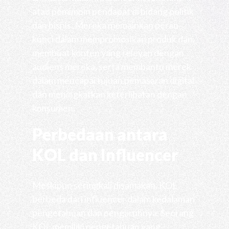
atau pemimpin pendapat di bidang politik
dan bisnis. Mereka memainkan peran
kunci dalam mempromosikan produk dan
membuat konten yang relevan dengan
audiens mereka, serta membantu merek
dalam mencapai tujuan pemasaran digital
dan meningkatkan keterlibatan dengan
konsumen.
Perbedaan antara
KOL dan Influencer
Meskipun seringkali disamakan, KOL
berbeda dari influencer dalam kedalaman
pengetahuan dan pengaruhnya. Seorang
KOL memiliki pengetahuan yang