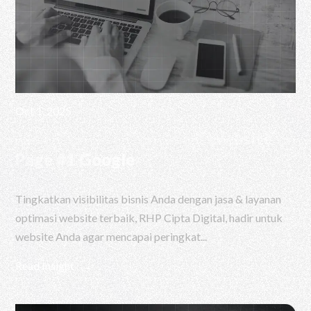
Oct 1, 2025
Jasa & Layanan Optimasi Website
Page #1 Google
Tingkatkan visibilitas bisnis Anda dengan jasa & layanan
optimasi website terbaik, RHP Cipta Digital, hadir untuk
website Anda agar mencapai peringkat...
Read Insight