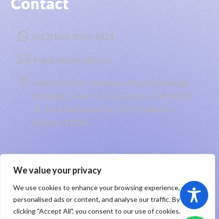
Contact

(+62) 858-8016-1421

inquiry@rhp.agency

Infiniti Office, Indonesia Stock Exchange
Building, Tower 1 Level 3 Suite 304, SCBD
Jl. Jend. Sudirman Kav. 52-53 Jakarta
Selatan 12190
Taking you to the moon 🚀 Engineered by
PT RHP Cipta Digital
2026
We value your privacy
We use cookies to enhance your browsing experience, serve
Sitemap
|
Privacy Policy
|
Registered Trademark
personalised ads or content, and analyse our traffic. By
clicking "Accept All", you consent to our use of cookies.