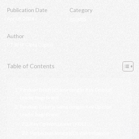
Publication Date
Category
April 8, 2024
Insights
Author
PT RHP Cipta Digital
Table of Contents
Panduan Bekerja Sama dengan Key Opinion
Leader bagi Brand
Panduan Bekerja Sama dengan Key Opinion
Leader bagi Brand
Key Opinion Leader (KOL)
Perbedaan antara KOL dan Influencer