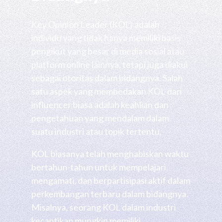
Key Opinion Leader (KOL) adalah
individu yang tidak hanya memiliki basis
pengikut yang besar di media sosial atau
platform online lainnya, tetapi juga diakui
sebagai otoritas dalam bidangnya. Salah
satu aspek yang membedakan KOL dari
influencer biasa adalah keahlian dan
pengetahuan yang mendalam dalam
suatu industri atau topik tertentu.
KOL biasanya telah menghabiskan waktu
bertahun-tahun untuk mempelajari,
mengamati, dan berpartisipasi aktif dalam
perkembangan terbaru dalam bidangnya.
Misalnya, seorang KOL dalam industri
kecantikan mungkin memiliki