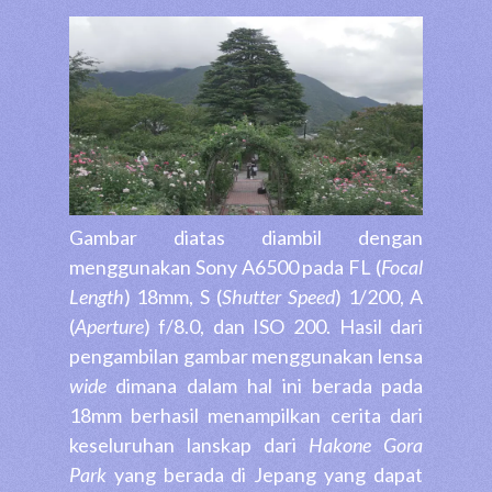
Gambar diatas diambil dengan
menggunakan Sony A6500 pada FL (
Focal
Length
) 18mm, S (
Shutter Speed
) 1/200, A
(
Aperture
) f/8.0, dan ISO 200. Hasil dari
pengambilan gambar menggunakan lensa
wide
dimana dalam hal ini berada pada
18mm berhasil menampilkan cerita dari
keseluruhan lanskap dari
Hakone Gora
Park
yang berada di Jepang yang dapat