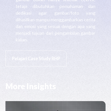
tetapi dibutuhkan pemahaman dan
dedikasi agar gambar/foto yang
dihasilkan mampu menggambarkan cerita
dan emosi yang sesuai dengan apa yang
menjadi tujuan dari pengambilan gambar
kalian.
Pelajari Case Study RHP
More Insights