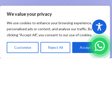
Taking you to the moon 🚀 Engineered by
PT RHP Cipta Digital
2026
We value your privacy
We use cookies to enhance your browsing experience, serve
Sitemap
|
Privacy Policy
|
Registered Trademark
personalised ads or content, and analyse our traffic. By
clicking "Accept All", you consent to our use of cookies.
ID
Customise
Reject All
Accept All