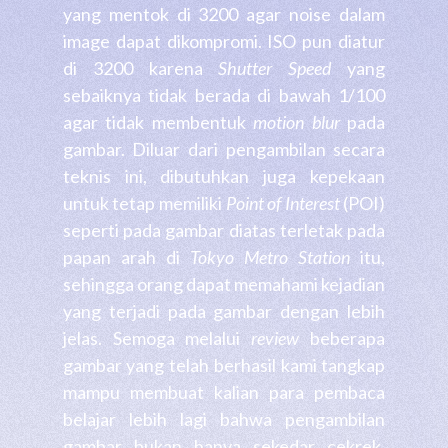
yang mentok di 3200 agar noise dalam
image dapat dikompromi. ISO pun diatur
di 3200 karena
Shutter Speed
yang
sebaiknya tidak berada di bawah 1/100
agar tidak membentuk
motion blur
pada
gambar. Diluar dari pengambilan secara
teknis ini, dibutuhkan juga kepekaan
untuk tetap memiliki
Point of Interest
(POI)
seperti pada gambar diatas terletak pada
papan arah di
Tokyo Metro Station
itu,
sehingga orang dapat memahami kejadian
yang terjadi pada gambar dengan lebih
jelas. Semoga melalui
review
beberapa
gambar yang telah berhasil kami tangkap
mampu membuat kalian para pembaca
belajar lebih lagi bahwa pengambilan
gambar bukan hanya sekedar cekrek,