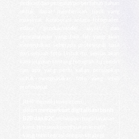
dedikasi dan pengalaman bertahun-tahun
untuk dapat memberikan hasil yang
maksimal. Kolaborasi antara fotografer,
editor, produk/model, stylist, dan
pencahayaan yang baik lah yang akan
menentukan seberapa profesional hasil
dari sebuah foto. Untuk itu, sekilas akan
kami jelaskan tentang fotografi itu sendiri
dan apa yang perlu kalian persiapkan
untuk menghasilkan foto yang lebih
profesional.
RHP memiliki kompetensi
dalam
memperkuat digitalisasi bisnis
B2B dan B2C
melalui berbagai layanan
kami, termasuk pembuatan kreatif
yang terintegrasi dengan strategi