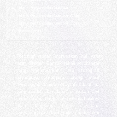
Teknik Pengambilan Gambar
Teknik Pengambilan Gambar Wide
Teknik Pengambilan Gambar Close-Up
Related Posts
Fotografi sudah merupakan hal yang
lazim ditemui. Banyak sekali perorangan
yang menawarkan jasa fotografi.
Sayangnya, sebagian orang masih
menanggap bahwa fotografi adalah hal
yang mudah dan dapat dilakukan oleh
semua orang; tinggal cekrek saja, hasilnya
akan langsung bagus. Padahal
kenyataannya tidak demikian, diperlukan