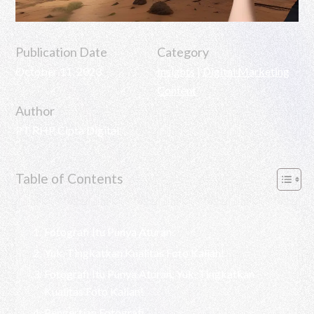
Publication Date
Category
October 11, 2023
Insights
|
Digital Marketing
Content
Author
PT RHP Cipta Digital
Table of Contents
Fotografi Itu Punya Aturan.
Yuk, Tingkatkan Kualitas Foto Kalian!
Fotografi Itu Punya Aturan. Yuk, Tingkatkan
Kualitas Foto Kalian!
Pengertian Fotografi