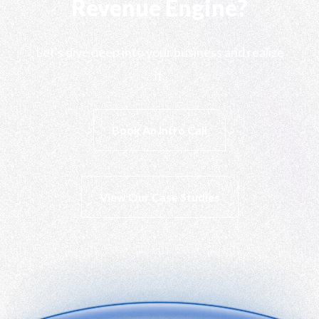
Revenue Engine?
Let's dive deep into your business and realize
it.
Book An Intro Call
View Our Case Studies