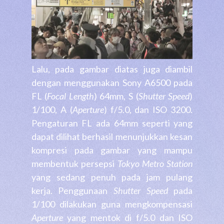
Lalu, pada gambar diatas juga diambil
dengan menggunakan Sony A6500 pada
FL (
Focal Length
) 64mm, S (
Shutter Speed
)
1/100, A (
Aperture
) f/5.0, dan ISO 3200.
Pengaturan FL ada 64mm seperti yang
dapat dilihat berhasil menunjukkan kesan
kompresi pada gambar yang mampu
membentuk persepsi
Tokyo Metro Station
yang sedang penuh pada jam pulang
kerja. Penggunaan
Shutter Speed
pada
1/100 dilakukan guna mengkompensasi
Aperture
yang mentok di f/5.0 dan ISO