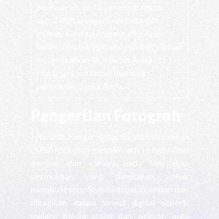
pemasaran, serta pengembangan
solusi digital seperti website dan
sistem. Kami siap membantu Anda
dalam membangun situs web Anda dan
meningkatkan ROI bisnis Anda.
Hubungi kami untuk memulai
perjalanan digital Anda.
Pengertian Fotografi
Menurut Kamus Besar Bahasa Indonesia
(KBBI)
fotografi
memiliki arti penghasilan
gambar dan cahaya pada film atau
permukaan yang dipekakan untuk
membuat seni. Seni ini dapat disimpan dan
dibagikan dalam
format
digital seperti
melalui media sosial dan
website
; juga