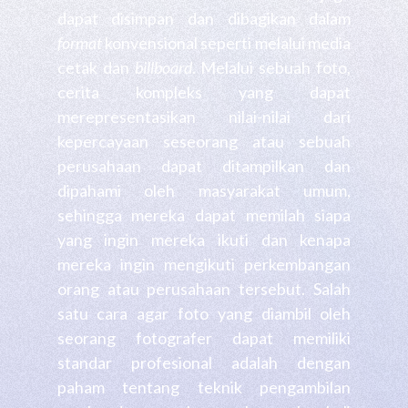
dapat disimpan dan dibagikan dalam
format
konvensional seperti melalui media
cetak dan
billboard
.
Melalui sebuah foto,
cerita kompleks yang dapat
merepresentasikan nilai-nilai dari
kepercayaan seseorang atau sebuah
perusahaan dapat ditampilkan dan
dipahami oleh masyarakat umum,
sehingga mereka dapat memilah siapa
yang ingin mereka ikuti dan kenapa
mereka ingin mengikuti perkembangan
orang atau perusahaan tersebut. Salah
satu cara agar foto yang diambil oleh
seorang fotografer dapat memiliki
standar profesional adalah dengan
paham tentang teknik pengambilan