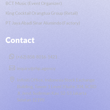
BCT Music (Event Organizer)
King Cocktail Orangtua Group (Retail)
PT Jaya Abadi Sinar Alumindo (Factory)
Contact

(+62) 858-8016-1421

inquiry@rhp.agency

Infiniti Office, Indonesia Stock Exchange
Building, Tower 1 Level 3 Suite 304, SCBD
Jl. Jend. Sudirman Kav. 52-53 Jakarta
Selatan 12190