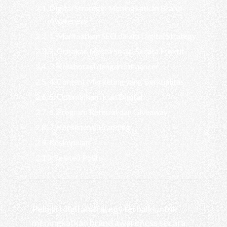
Digital Strategy: Meningkatkan Brand
Awareness
1. Manfaatkan SEO dalam Digital Strategy
2. Gunakan Media Sosial Secara Efektif
3. Kolaborasi dengan Influencer
4. Content Marketing yang Berkualitas
5. Optimalkan Iklan Digital
6. Program Referral dan Giveaway
7. Konsistensi Branding
Kesimpulan
Related Posts
Pelajari digital strategy terbaik untuk
meningkatkan brand awareness secara