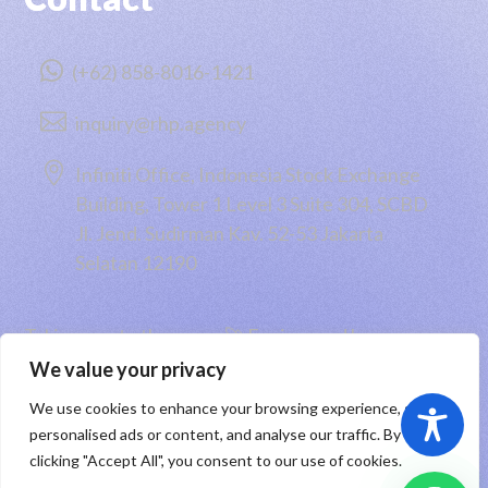

(+62) 858-8016-1421

inquiry@rhp.agency

Infiniti Office, Indonesia Stock Exchange
Building, Tower 1 Level 3 Suite 304, SCBD
Jl. Jend. Sudirman Kav. 52-53 Jakarta
Selatan 12190
Taking you to the moon 🚀 Engineered by
PT RHP Cipta Digital
2026
We value your privacy
We use cookies to enhance your browsing experience, serve
Sitemap
|
Privacy Policy
|
Registered Trademark
personalised ads or content, and analyse our traffic. By
clicking "Accept All", you consent to our use of cookies.