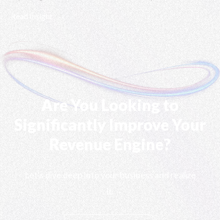
Read Insight
Are You Looking to
Significantly Improve Your
Revenue Engine?
Let's dive deep into your business and realize
it.