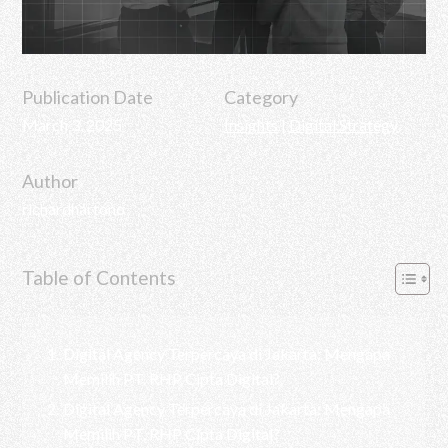
Publication Date
Category
March 3, 2025
Insights
|
Digital Strategy
Author
richardhartono
Table of Contents
Digital Agency Terpercaya di Jakarta: Mengapa
Memilih PT. RHP Cipta Digital?
Digital Agency Terpercaya di Jakarta: Mengapa
Memilih PT. RHP Cipta Digital?