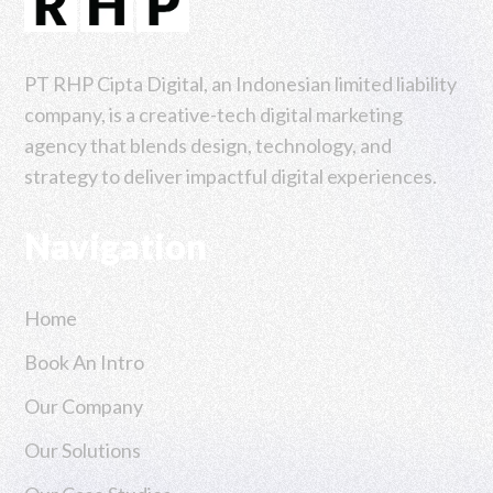
PT RHP Cipta Digital, an Indonesian limited liability
company, is a creative-tech digital marketing
agency that blends design, technology, and
strategy to deliver impactful digital experiences.
Navigation
Home
Book An Intro
Our Company
Our Solutions