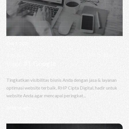
Oct 1, 2025
Jasa & Layanan Optimasi Website
Page #1 Google
Tingkatkan visibilitas bisnis Anda dengan jasa & layanan
optimasi website terbaik, RHP Cipta Digital, hadir untuk
website Anda agar mencapai peringkat...
Read Insight