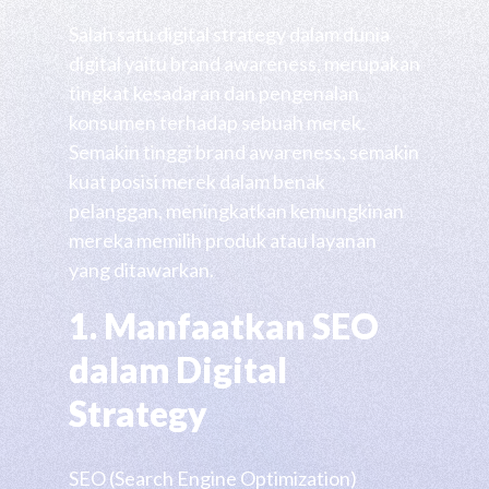
Salah satu digital strategy dalam dunia
digital yaitu brand awareness, merupakan
tingkat kesadaran dan pengenalan
konsumen terhadap sebuah merek.
Semakin tinggi brand awareness, semakin
kuat posisi merek dalam benak
pelanggan, meningkatkan kemungkinan
mereka memilih produk atau layanan
yang ditawarkan.
1. Manfaatkan SEO
dalam Digital
Strategy
SEO (Search Engine Optimization)