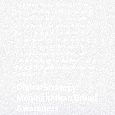
optimal dengan 7 cara efektif.
Di era
digital yang kompetitif
, brand awareness
menjadi faktor kunci dalam menarik
perhatian konsumen dan membangun
loyalitas pelanggan. Semakin dikenal
sebuah brand, semakin besar peluang
untuk meningkatkan konversi dan
profitabilitas bisnis. Artikel ini akan
membahas digital strategy terbaik untuk
meningkatkan brand awareness secara
optimal.
Digital Strategy:
Meningkatkan Brand
Awareness