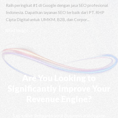
Raih peringkat #1 di Google dengan jasa SEO profesional
Indonesia. Dapatkan layanan SEO terbaik dari PT. RHP
Cipta Digital untuk UMKM, B2B, dan Corpor...
Read Insight
Are You Looking to
Significantly Improve Your
Revenue Engine?
Let's dive deep into your business and realize