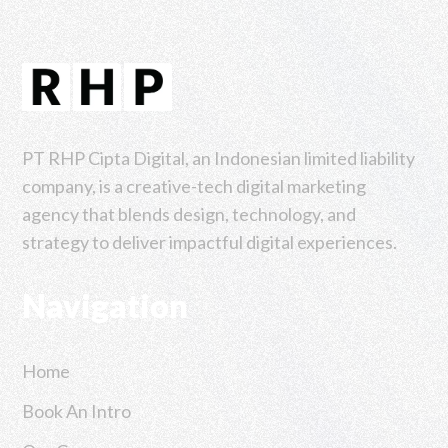
PT RHP Cipta Digital, an Indonesian limited liability
company, is a creative-tech digital marketing
agency that blends design, technology, and
strategy to deliver impactful digital experiences.
Navigation
Home
Book An Intro