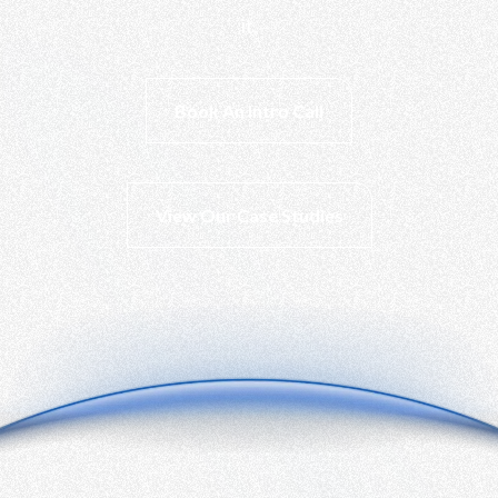
it.
Book An Intro Call
View Our Case Studies