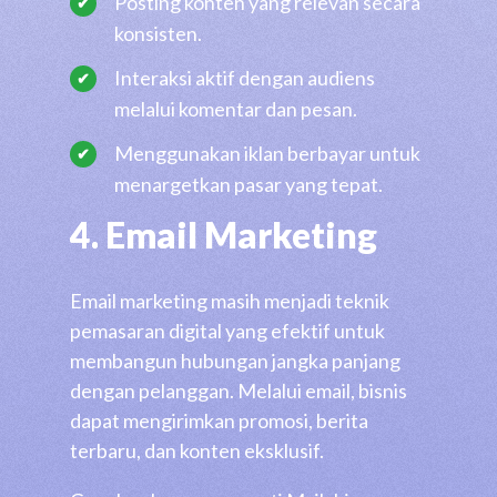
Posting konten yang relevan secara
konsisten.
Interaksi aktif dengan audiens
melalui komentar dan pesan.
Menggunakan iklan berbayar untuk
menargetkan pasar yang tepat.
4. Email Marketing
Email marketing masih menjadi teknik
pemasaran digital yang efektif untuk
membangun hubungan jangka panjang
dengan pelanggan. Melalui email, bisnis
dapat mengirimkan promosi, berita
terbaru, dan konten eksklusif.