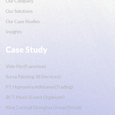
Our Company
Our Solutions
Our Case Studies
Insights
Case Study
Vida-Flo (Franchise)
Surya Painting 18 (Services)
PT Hyprowira Adhitama (Trading)
BCT Music (Event Organizer)
King Cocktail Orangtua Group (Retail)