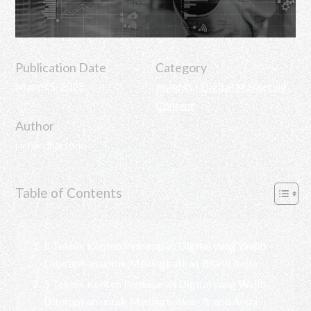
Publication Date
Category
March 5, 2025
Insights
|
Digital Marketing
Content
Author
richardhartono
Table of Contents
5 Teknik Konten Pemasaran Digital yang Wajib
Diterapkan untuk Meningkatkan Brand Anda
5 Teknik Konten Pemasaran Digital yang Wajib
Diterapkan untuk Meningkatkan Brand Anda