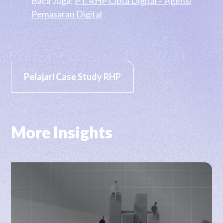
Baca Juga:
PT. RHP Cipta Digital – Agensi
Pemasaran Digital
Pelajari Case Study RHP
More Insights