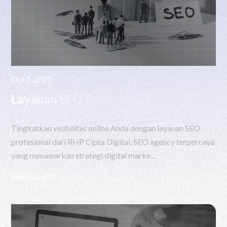
Oct 1, 2025
Layanan SEO Profesional
Tingkatkan visibilitas online Anda dengan layanan SEO
profesional dari RHP Cipta Digital, SEO agency terpercaya
yang menawarkan strategi digital marke...
Read Insight