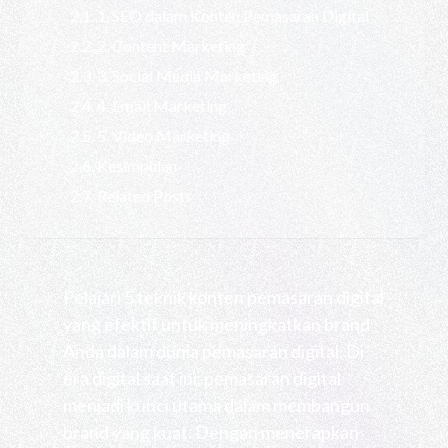
1. SEO dalam Konten Pemasaran Digital
2. Content Marketing
3. Social Media Marketing
4. Email Marketing
5. Video Marketing
Kesimpulan
Related Posts
Pelajari 5 teknik konten pemasaran digital
yang efektif untuk meningkatkan brand
Anda dalam dunia pemasaran digital. Di
era digital saat ini, pemasaran digital
menjadi kunci utama dalam membangun
brand yang kuat. Dengan menerapkan