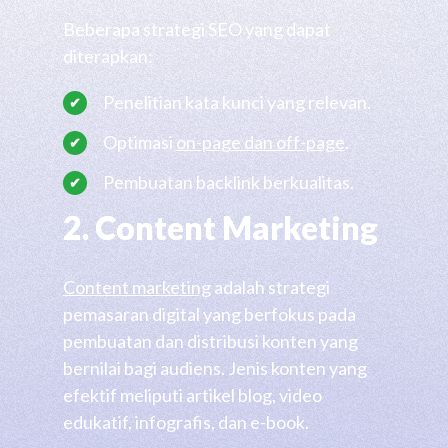
Beberapa strategi SEO yang dapat
diterapkan:
Penelitian kata kunci yang relevan.
Optimasi
on-page dan off-page
.
Pembuatan backlink berkualitas.
2. Content Marketing
Content marketing
adalah strategi
pemasaran digital yang berfokus pada
pembuatan dan distribusi konten yang
bernilai bagi audiens. Jenis konten yang
efektif meliputi artikel blog, video
edukatif, infografis, dan e-book.